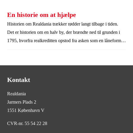
hvordan vi skaber forandring – i praksis.
En historie om at hjælpe
Historien om Realdania trækker rødder langt tilbage i tiden.
Det er historien om en halv by, der brændte ned til grunden i
1795, hvorfra realkreditten opstod fra asken som en låneform,
der kunne hjælpe byen med at komme på fode igen. Og derfra
er det historien om foreningen Realdania, der i dag vil skabe
livskvalitet for alle gennem det byggede miljø.
Kontakt
Realdania
Jarmers Plads 2
1551 København V
CVR-nr. 55 54 22 28