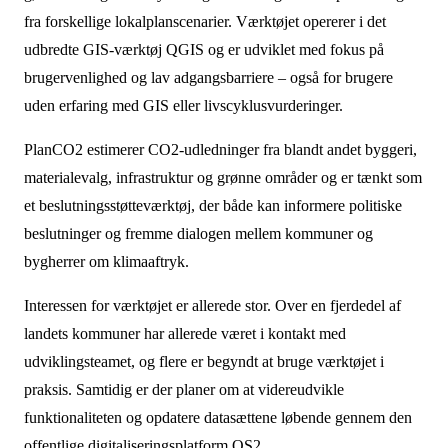
fra forskellige lokalplanscenarier. Værktøjet opererer i det
udbredte GIS-værktøj QGIS og er udviklet med fokus på
brugervenlighed og lav adgangsbarriere – også for brugere
uden erfaring med GIS eller livscyklusvurderinger.
PlanCO2 estimerer CO2-udledninger fra blandt andet byggeri,
materialevalg, infrastruktur og grønne områder og er tænkt som
et beslutningsstøtteværktøj, der både kan informere politiske
beslutninger og fremme dialogen mellem kommuner og
bygherrer om klimaaftryk.
Interessen for værktøjet er allerede stor. Over en fjerdedel af
landets kommuner har allerede været i kontakt med
udviklingsteamet, og flere er begyndt at bruge værktøjet i
praksis. Samtidig er der planer om at videreudvikle
funktionaliteten og opdatere datasættene løbende gennem den
offentlige digitaliseringsplatform OS2.