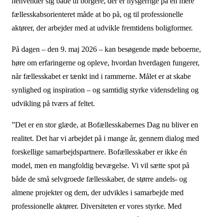
henvender sig både til borgere, der er nysgerrige på en mere
fællesskabsorienteret måde at bo på, og til professionelle
aktører, der arbejder med at udvikle fremtidens boligformer.
På dagen – den 9. maj 2026 – kan besøgende møde beboerne,
høre om erfaringerne og opleve, hvordan hverdagen fungerer,
når fællesskabet er tænkt ind i rammerne. Målet er at skabe
synlighed og inspiration – og samtidig styrke vidensdeling og
udvikling på tværs af feltet.
”Det er en stor glæde, at Bofællesskabernes Dag nu bliver en
realitet. Det har vi arbejdet på i mange år, gennem dialog med
forskellige samarbejdspartnere. Bofællesskaber er ikke én
model, men en mangfoldig bevægelse. Vi vil sætte spot på
både de små selvgroede fællesskaber, de større andels- og
almene projekter og dem, der udvikles i samarbejde med
professionelle aktører. Diversiteten er vores styrke. Med