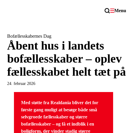
Menu
Bofællesskabernes Dag
Åbent hus i landets
bofællesskaber – oplev
fællesskabet helt tæt på
24. februar 2026
Med støtte fra Realdania bliver det for
første gang muligt at besøge både små
selvgroede fællesskaber og større
bofællesskaber – og få et indblik i en
boligform, der vinder stadig større