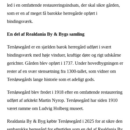
led i en omfattende restaureringsindsats, der skal sikre gården,
som er en af meget få barokke herregårde opført i
bindingsværk.
En del af Realdania By & Bygs samling
Tersløsegård er en sjælden barok herregård udført i svært
bindingsværk med høje vinduer, kraftige døre og rigt udskårne
gerichter. Gården blev opført i 1737. Under hovedbygningen er
rester af en svær stensætning fra 1300-tallet, som vidner om
Tersløsegårds lange historie som et adeligt gods.
Tersløsegård blev fredet i 1918 efter en omfattende restaurering
udført af arkitekt Martin Nyrop. Tersløsegård har siden 1910
været ramme om Ludvig Holberg museet.
Realdania By & Byg købte Tersløsegård i 2025 for at sikre den
senbarokke herregård for eftertiden som en del af Realdania By