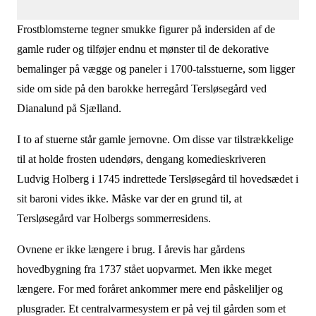
Frostblomsterne tegner smukke figurer på indersiden af de
gamle ruder og tilføjer endnu et mønster til de dekorative
bemalinger på vægge og paneler i 1700-talsstuerne, som ligger
side om side på den barokke herregård Tersløsegård ved
Dianalund på Sjælland.
I to af stuerne står gamle jernovne. Om disse var tilstrækkelige
til at holde frosten udendørs, dengang komedieskriveren
Ludvig Holberg i 1745 indrettede Tersløsegård til hovedsædet i
sit baroni vides ikke. Måske var der en grund til, at
Tersløsegård var Holbergs sommerresidens.
Ovnene er ikke længere i brug. I årevis har gårdens
hovedbygning fra 1737 stået uopvarmet. Men ikke meget
længere. For med foråret ankommer mere end påskeliljer og
plusgrader. Et centralvarmesystem er på vej til gården som et