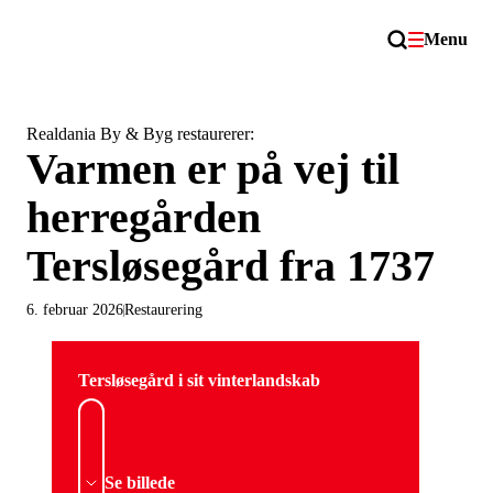
Menu
Realdania By & Byg restaurerer:
Varmen er på vej til
herregården
Tersløsegård fra 1737
6. februar 2026
Restaurering
Tersløsegård i sit vinterlandskab
Se billede