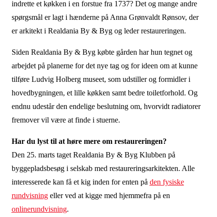
indrette et køkken i en forstue fra 1737? Det og mange andre
spørgsmål er lagt i hænderne på Anna Grønvaldt Rønsov, der
er arkitekt i Realdania By & Byg og leder restaureringen.
Siden Realdania By & Byg købte gården har hun tegnet og
arbejdet på planerne for det nye tag og for ideen om at kunne
tilføre Ludvig Holberg museet, som udstiller og formidler i
hovedbygningen, et lille køkken samt bedre toiletforhold. Og
endnu udestår den endelige beslutning om, hvorvidt radiatorer
fremover vil være at finde i stuerne.
Har du lyst til at høre mere om restaureringen?
Den 25. marts taget Realdania By & Byg Klubben på
byggepladsbesøg i selskab med restaureringsarkitekten. Alle
interesserede kan få et kig inden for enten på
den fysiske
rundvisning
eller ved at kigge med hjemmefra på en
onlinerundvisning
.