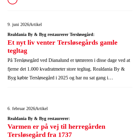
9. juni 2026
Artikel
Realdania By & Byg restaurerer Tersløsegård:
Et nyt liv venter Tersløsegårds gamle
tegltag
På Tersløsegård ved Dianalund er tømreren i disse dage ved at
fjerne det 1.000 kvadratmeter store tegltag. Realdania By &
Byg købte Tersløsegård i 2025 og har nu sat gang i
restaureringen af den barokke herregård. Sten for sten tager
tømreren det gamle tag ned, så et nyt kan komme op. Men de
røde tegl bliver ikke bare smidt ud; for stenene skal genbruges -
6. februar 2026
Artikel
og den rejse begynder med en rutsjetur.
Realdania By & Byg restaurerer:
Varmen er på vej til herregården
Tersløsegård fra 1737