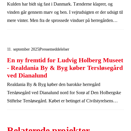
Kulden har bidt sig fast i Danmark. Tænderne klaprer, og
vinden går gennem marv og ben. I vejrudsigten er der udsigt til
mere vinter. Men fra de sprossede vinduer på herregården
Tersløsegård ved Dianalund er der også udsigt til varme. For
inden længe begynder Realdania By & Byg restaureringen af
den barokke herregård, hvor et centralvarmeanlæg nænsomt
11. september 2025
Pressemeddelelser
skal indpasses i de fredede stuer fra 1700-tallet.
En ny fremtid for Ludvig Holberg Museet
- Realdania By & Byg køber Tersløsegård
ved Dianalund
Realdania By & Byg køber den barokke herregård
Tersløsegård ved Dianalund nord for Sorø af Den Holbergske
Stiftelse Tersløsegård. Købet er betinget af Civilstyrelsens
godkendelse. Med købet kan Realdania By & Byg føje et
sjældent barokt herregårdsanlæg til sin samling af enestående
dansk arkitektur. Forude venter en omfattende restaurering af
Relaterede projekter