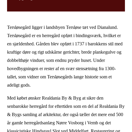
Tersløsegård ligger i landsbyen Tersløse tæt ved Dianalund.
Tersløsegård er en herregård opført i bindingsværk, hvilket er
en sjældenhed. Gården blev opført i 1737 i barokkens stil med
kraftige døre og rigt udskårne gerichter, brede plankegulve og
dobbelthøje vinduer, som endnu pryder huset. Under
hovedbygningen er rester af en svær stensætning fra 1300-
tallet, som vidner om Tersløsegårds lange historie som et
adeligt gods.
Med købet ønsker Realdania By & Byg at sikre den
senbarokke herregård for eftertiden som en del af Realdania By
& Bygs samling af arkitektur, der også tæller det mere end 500
år gamle herregårdsanlæg Nørre Vosborg i Vemb og det
klassicistiske Hindsgavl Slot ved Middelfart. Restaurering og