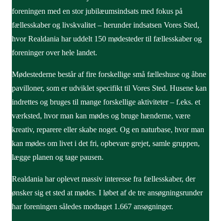
Kommune:
Holbæk Kommune
Ansøger:
Djurslands Jagthundeklub
foreningen med en stor jubilæumsindsats med fokus på
Mødestedets navn:
La Loko
Mødestedets navn:
UdeMarken
Kommune:
Norddjurs Kommune
Mødestedets navn:
Fake Jamaica 2.0
fællesskaber og livskvalitet – herunder indsatsen Vores Sted,
Ansøger:
Beboerne på Asyl Vesthimmerland m.fl.
Ansøger:
Mark, Museet for en Ny
Ansøger:
Korsør Cable Park og Fake Jamaica 2.0
hvor Realdania har uddelt 150 mødesteder til fællesskaber og
Kommune:
Vesthimmerland Kommune
Mødestedets navn:
Fællet
Danmarkshistorie
Kommune:
Slagelse Kommune
foreninger over hele landet.
Ansøger:
Grundejerforeningen Halgård Vest
Kommune:
Billund Kommune
Kommune:
Holstebro Kommune
Mødestedets navn:
LUNA
Mødestederne består af fire forskellige små fælleshuse og åbne
Mødestedets navn:
Udestuen/Mødested 198
Ansøger:
LUNA | Liv og udvikling i Nørre Alslev
pavilloner, som er udviklet specifikt til Vores Sted. Husene kan
Mødestedets navn:
Oasen – Det åbne aktivitets- og
Ansøger:
Nordenskov Borgerforening
Kommune:
Guldborgsund Kommune
indrettes og bruges til mange forskellige aktiviteter – f.eks. et
forsamlingshus
Kommune:
Varde Kommune
værksted, hvor man kan mødes og bruge hænderne, være
Ansøger:
Lem Borgerforening og Samlingshus
Mødestedets navn:
Branddammen
Mødestedets navn:
Nyttehaverne
kreativ, reparere eller skabe noget. Og en naturbase, hvor man
Kommune:
Skive Kommune
Ansøger:
Skaverup og omegn Grønne
Ansøger:
Nyttehaverne
kan mødes om livet i det fri, opbevare grejet, samle gruppen,
Nabofællesskaber
Mødestedets navn:
FællesPunktet
Kommune:
Esbjerg Kommune
lægge planen og tage pausen.
Kommune:
Vordingborg Kommune
Ansøger:
Randlev-Boulstrup Idrætsforening
Realdania har oplevet massiv interesse fra fællesskaber, der
Kommune:
Odder Kommune
Mødestedets navn:
Natur og frilufts oasen
ønsker sig et sted at mødes. I løbet af de tre ansøgningsrunder
Ansøger:
Arresø Gruppe, Det Danske Spejderkorps
Mødestedets navn:
Kernehuset
har foreningen således modtaget 1.667 ansøgninger.
Kommune:
Halsnæs Kommune
Ansøger:
Voldum Lokalråd m.fl.