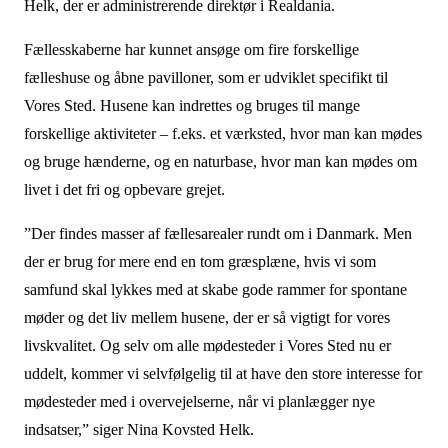
Helk, der er administrerende direktør i Realdania.
Fællesskaberne har kunnet ansøge om fire forskellige
fælleshuse og åbne pavilloner, som er udviklet specifikt til
Vores Sted. Husene kan indrettes og bruges til mange
forskellige aktiviteter – f.eks. et værksted, hvor man kan mødes
og bruge hænderne, og en naturbase, hvor man kan mødes om
livet i det fri og opbevare grejet.
”Der findes masser af fællesarealer rundt om i Danmark. Men
der er brug for mere end en tom græsplæne, hvis vi som
samfund skal lykkes med at skabe gode rammer for spontane
møder og det liv mellem husene, der er så vigtigt for vores
livskvalitet. Og selv om alle mødesteder i Vores Sted nu er
uddelt, kommer vi selvfølgelig til at have den store interesse for
mødesteder med i overvejelserne, når vi planlægger nye
indsatser,” siger Nina Kovsted Helk.