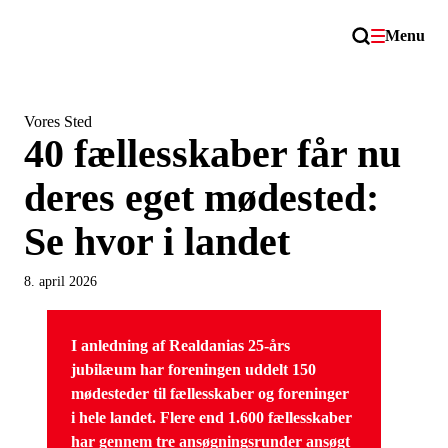
Menu
Vores Sted
40 fællesskaber får nu
deres eget mødested:
Se hvor i landet
8. april 2026
I anledning af Realdanias 25-års
jubilæum har foreningen uddelt 150
mødesteder til fællesskaber og foreninger
i hele landet. Flere end 1.600 fællesskaber
har gennem tre ansøgningsrunder ansøgt