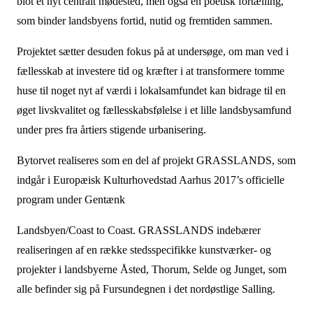
blot et nyt centralt mødested, men også en poetisk fortælling,
som binder landsbyens fortid, nutid og fremtiden sammen.
Projektet sætter desuden fokus på at undersøge, om man ved i
fællesskab at investere tid og kræfter i at transformere tomme
huse til noget nyt af værdi i lokalsamfundet kan bidrage til en
øget livskvalitet og fællesskabsfølelse i et lille landsbysamfund
under pres fra årtiers stigende urbanisering.
Bytorvet realiseres som en del af projekt GRASSLANDS, som
indgår i Europæisk Kulturhovedstad Aarhus 2017’s officielle
program under Gentænk
Landsbyen/Coast to Coast. GRASSLANDS
indebærer
realiseringen af en række stedsspecifikke kunstværker- og
projekter i landsbyerne Åsted, Thorum, Selde og Junget, som
alle befinder sig på Fursundegnen i det nordøstlige Salling.