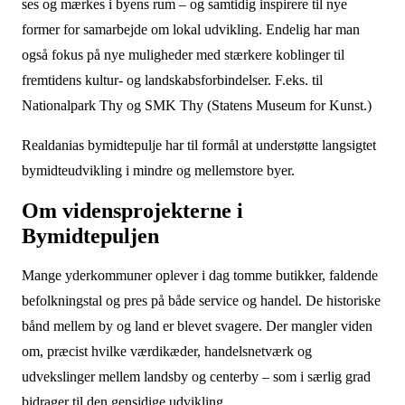
ses og mærkes i byens rum – og samtidig inspirere til nye
former for samarbejde om lokal udvikling. Endelig har man
også fokus på nye muligheder med stærkere koblinger til
fremtidens kultur- og landskabsforbindelser. F.eks. til
Nationalpark Thy og SMK Thy (Statens Museum for Kunst.)
Realdanias bymidtepulje har til formål at understøtte langsigtet
bymidteudvikling i mindre og mellemstore byer.
Om vidensprojekterne i
Bymidtepuljen
Mange yderkommuner oplever i dag tomme butikker, faldende
befolkningstal og pres på både service og handel. De historiske
bånd mellem by og land er blevet svagere. Der mangler viden
om, præcist hvilke værdikæder, handelsnetværk og
udvekslinger mellem landsby og centerby – som i særlig grad
bidrager til den gensidige udvikling.