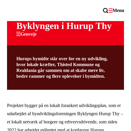
Menu
Byklyngen i Hurup Thy
Genveje
Hurups bymidte står over for en ny udvikling,
hvor lokale kræfter, Thisted Kommune og
Realdania går sammen om at skabe mere liv,
bedre rammer og flere oplevelser i bymidten.
Projektet bygger på en lokalt forankret udviklingsplan, som er
udarbejdet af byudviklingsforeningen Byklyngen Hurup Thy –
et lokalt netværk af borgere og erhvervsdrivende, som siden
2022 har arbejdet målrettet med at kortlægge Hurups