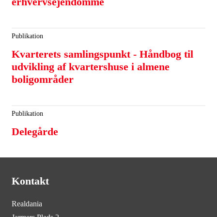
erhvervsejendomme
Publikation
Kvarterets samlingspunkt - Håndbog til
udvikling af kvartershuse i almene
boligområder
Publikation
Delegårde
Kontakt
Realdania