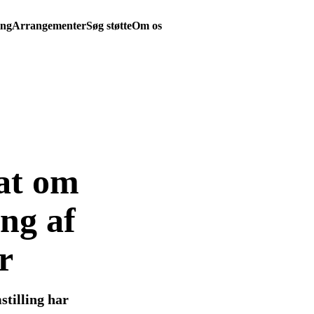
ing
Arrangementer
Søg støtte
Om os
at om
ng af
r
tilling har