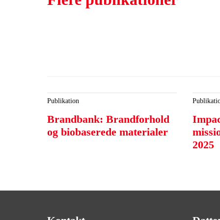
Publikation
Publikati
Brandbank: Brandforhold
Impac
og biobaserede materialer
missi
2025