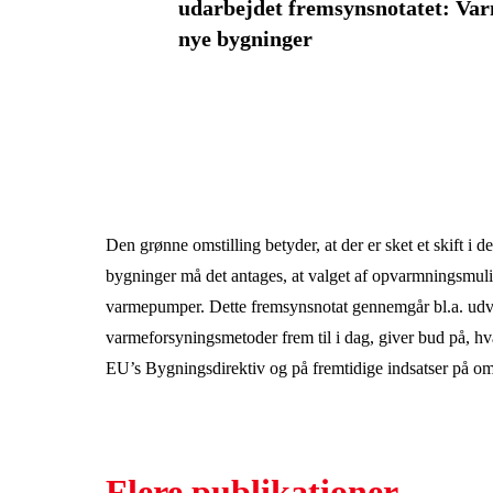
udarbejdet fremsynsnotatet: Var
nye bygninger
Den grønne omstilling betyder, at der er sket et skift i
bygninger må det antages, at valget af opvarmningsmuligh
varmepumper. Dette fremsynsnotat gennemgår bl.a. udvik
varmeforsyningsmetoder frem til i dag, giver bud på, hva
EU’s Bygningsdirektiv og på fremtidige indsatser på om
Flere publikationer