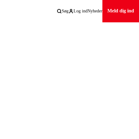
Meld dig ind
Søg
Log ind
Nyheder