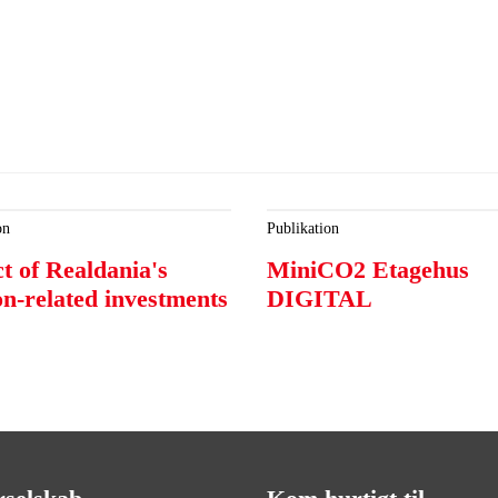
on
Publikation
t of Realdania's
MiniCO2 Etagehus
on-related investments
DIGITAL