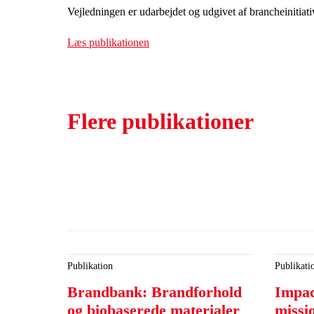
Vejledningen er udarbejdet og udgivet af brancheinitiat
Læs publikationen
Flere publikationer
Publikation
Publikati
Brandbank: Brandforhold
Impac
og biobaserede materialer
missi