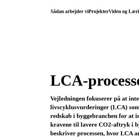
Sådan arbejder vi
Projekter
Viden og Lær
LCA-process
Vejledningen fokuserer på at int
livscyklusvurderinger (LCA) so
redskab i byggebranchen for at
kravene til lavere CO2-aftryk i b
beskriver processen, hvor LCA 