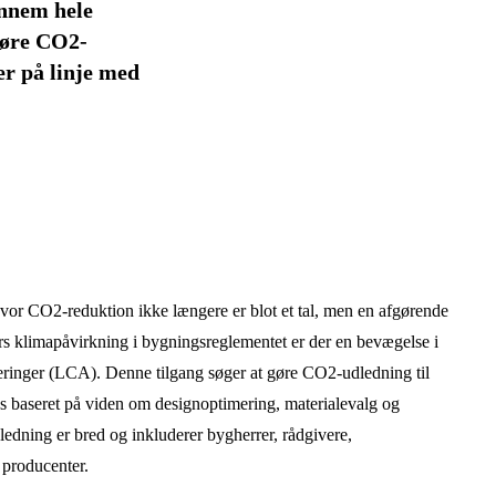
ennem hele
gøre CO2-
er på linje med
vor CO2-reduktion ikke længere er blot et tal, men en afgørende
rs klimapåvirkning i bygningsreglementet er der en bevægelse i
rderinger (LCA). Denne tilgang søger at gøre CO2-udledning til
es baseret på viden om designoptimering, materialevalg og
edning er bred og inkluderer bygherrer, rådgivere,
 producenter.