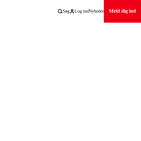
Meld dig ind
Søg
Log ind
Nyheder