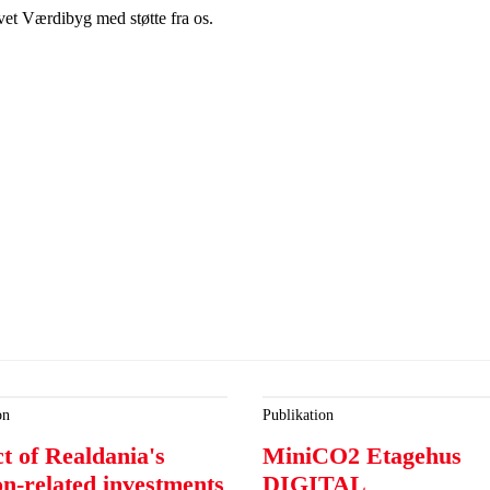
ivet Værdibyg med støtte fra os.
on
Publikation
t of Realdania's
MiniCO2 Etagehus
on-related investments
DIGITAL