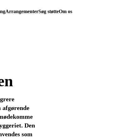
ing
Arrangementer
Søg støtte
Om os
en
egrere
m afgørende
 imødekomme
yggeriet. Den
anvendes som