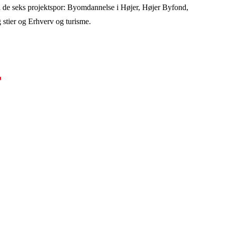
g i de seks projektspor: Byomdannelse i Højer, Højer Byfond,
 stier og Erhverv og turisme.
r