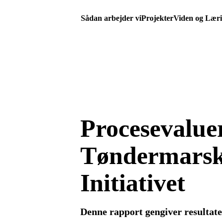
Sådan arbejder vi
Projekter
Viden og Lær
Procesevalue
Tøndermars
Initiativet
Denne rapport gengiver resultat