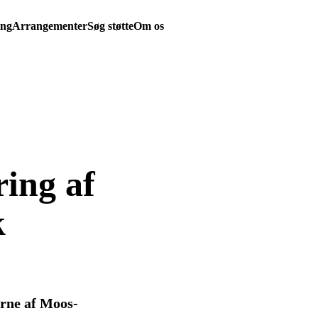
ing
Arrangementer
Søg støtte
Om os
ring af
k
erne af Moos-