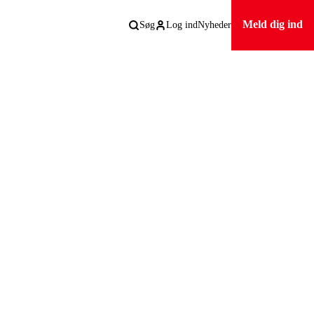
Meld dig ind
Søg
Log ind
Nyheder