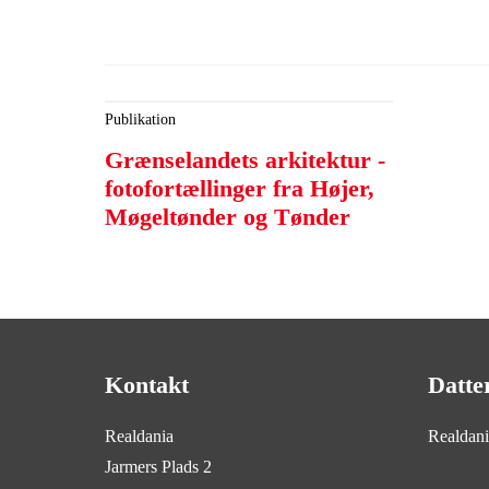
Publikation
Grænselandets arkitektur -
fotofortællinger fra Højer,
Møgeltønder og Tønder
Kontakt
Datte
Realdania
Realdan
Jarmers Plads 2