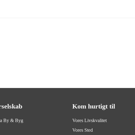
rselskab
Kom hurtigt til
ia By & Byg
Vores Livskvalitet
Vores Sted