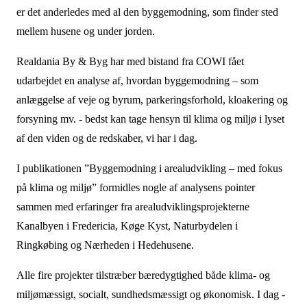
er det anderledes med al den byggemodning, som finder sted
mellem husene og under jorden.
Realdania By & Byg har med bistand fra COWI fået
udarbejdet en analyse af, hvordan byggemodning – som
anlæggelse af veje og byrum, parkeringsforhold, kloakering og
forsyning mv. - bedst kan tage hensyn til klima og miljø i lyset
af den viden og de redskaber, vi har i dag.
I publikationen ”Byggemodning i arealudvikling – med fokus
på klima og miljø” formidles nogle af analysens pointer
sammen med erfaringer fra arealudviklingsprojekterne
Kanalbyen i Fredericia, Køge Kyst, Naturbydelen i
Ringkøbing og Nærheden i Hedehusene.
Alle fire projekter tilstræber bæredygtighed både klima- og
miljømæssigt, socialt, sundhedsmæssigt og økonomisk. I dag -