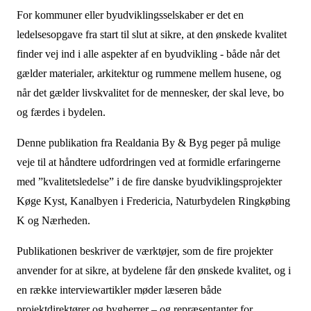
For kommuner eller byudviklingsselskaber er det en
ledelsesopgave fra start til slut at sikre, at den ønskede kvalitet
finder vej ind i alle aspekter af en byudvikling - både når det
gælder materialer, arkitektur og rummene mellem husene, og
når det gælder livskvalitet for de mennesker, der skal leve, bo
og færdes i bydelen.
Denne publikation fra Realdania By & Byg peger på mulige
veje til at håndtere udfordringen ved at formidle erfaringerne
med ”kvalitetsledelse” i de fire danske byudviklingsprojekter
Køge Kyst, Kanalbyen i Fredericia, Naturbydelen Ringkøbing
K og Nærheden.
Publikationen beskriver de værktøjer, som de fire projekter
anvender for at sikre, at bydelene får den ønskede kvalitet, og i
en række interviewartikler møder læseren både
projektdirektører og bygherrer – og repræsentanter for