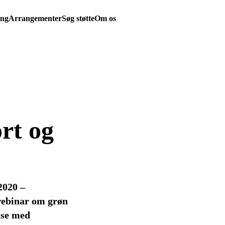
ing
Arrangementer
Søg støtte
Om os
rt og
2020 –
webinar om grøn
lse med