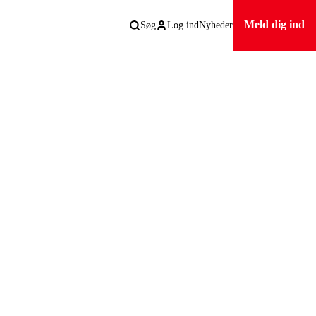
Meld dig ind
Søg
Log ind
Nyheder