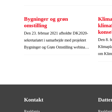
Bygninger og grøn
Klima
omstilling
klima
konse
Den 23. februar 2021 afholdte DK2020-
Den 8. f
sekretariatet i samarbejde med projektet
Klimaplane
Bygninger og Grøn Omstilling webinar
om Klima
om Bygninger og Grøn Omstilling.
Klimafor
Danmark 
DK2020 -
Kontakt
Datte
Realdania
Realdan