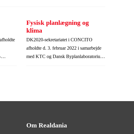
Fysisk planlægning og
klima
afholdte
DK2020-sekretariatet i CONCITO
afholdte d. 3. februar 2022 i samarbejde
-
med KTC og Dansk Byplanlaboratorium
webinaret Fysisk planlægning og klima.
Om Realdania