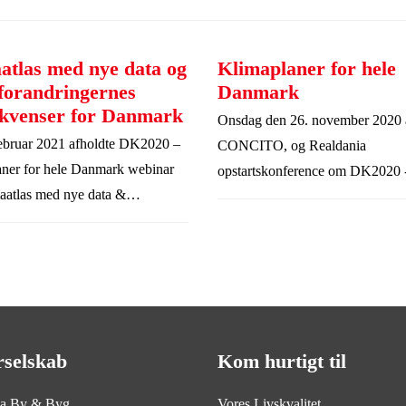
atlas med nye data og
Klimaplaner for hele
forandringernes
Danmark
kvenser for Danmark
Onsdag den 26. november 2020 
ebruar 2021 afholdte DK2020 –
CONCITO, og Realdania
r for hele Danmark webinar
opstartskonference om DK2020 
atlas med nye data &
klimaplaner for hele Danmark.
andringernes konsekvenser for
i forbindelse med projektet
 klimaplaner for hele Danmark.
rselskab
Kom hurtigt til
ia By & Byg
Vores Livskvalitet