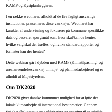
KAMP og Kystplanlæggeren.
I en række webinarer, afholdt af de fire fagligt ansvarlige
institutioner, præsenteres disse værktøjer. Webinaret har
karakter af undervisning og fokuserer på kommune-specifikke
data og besvarer spørgsmål som: hvor skal/kan de hentes,
hvilke valg skal der træffes, og hvilke standardrapporter og
formater kan der hentes?
Dette webinar går i dybden med KAMP (Klimatilpasning- og
arealanvendelsesværktøj til miljø- og planmedarbejdere) og er
afholdt af Miljøstyrelsen.
Om DK2020
DK2020 giver danske kommuner mulighed for at løfte det
lokale klimaarbejde til international best practice. Gennem
forløbet får kommunerne rådgivning og sparring til at udvikle