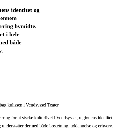
nens identitet og
 gennem
ørring bymidte.
t i hele
med både
v.
 bag kulissen
i Vendsyssel Teater.
ring for at styrke kulturlivet i Vendsyssel, regionens identitet.
og understøtter dermed både bosætning, uddannelse og erhverv.