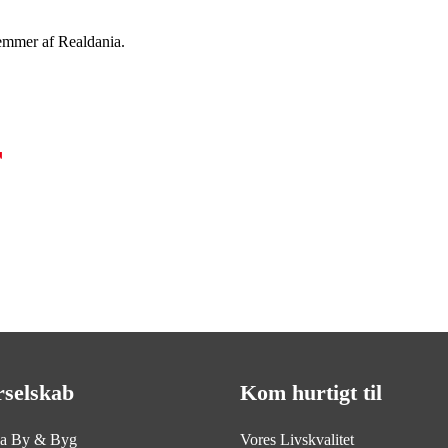
emmer af Realdania.
r
rselskab
Kom hurtigt til
ia By & Byg
Vores Livskvalitet