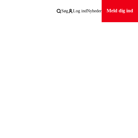
Meld dig ind
Søg
Log ind
Nyheder