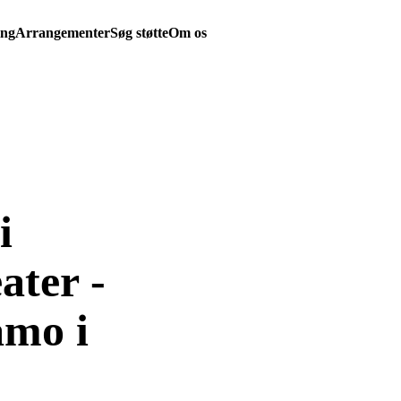
ing
Arrangementer
Søg støtte
Om os
i
ater -
amo i