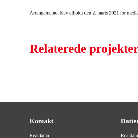
Arrangementet blev afholdt den 2. marts 2021 for medl
Relaterede projekte
Kontakt
Datte
Realdania
Realdan