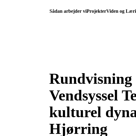
Sådan arbejder vi
Projekter
Viden og Lær
Rundvisning 
Vendsyssel Te
kulturel dyn
Hjørring