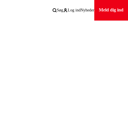
Meld dig ind
Søg
Log ind
Nyheder