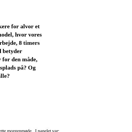
ere for alvor et
odel, hvor vores
arbejde, 8 timers
d betyder
v for den måde,
dsplads på? Og
lle?
dette morgenmøde. I panelet var: