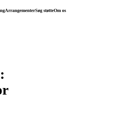
ing
Arrangementer
Søg støtte
Om os
:
or