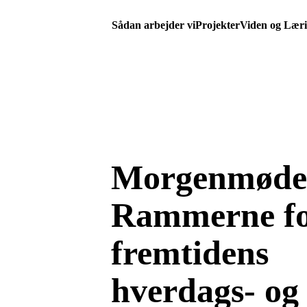
Sådan arbejder vi
Projekter
Viden og Lær
Morgenmøde
Rammerne f
fremtidens
hverdags- og