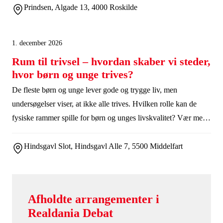
med rundvisning i Gråbrødre Hus - en skole omdannet til
Prindsen, Algade 13, 4000 Roskilde
lejeboliger. Programmet er under udvikling.
1. december 2026
Rum til trivsel – hvordan skaber vi steder,
hvor børn og unge trives?
De fleste børn og unge lever gode og trygge liv, men
undersøgelser viser, at ikke alle trives. Hvilken rolle kan de
fysiske rammer spille for børn og unges livskvalitet? Vær med,
når Byudviklingsforum samles på Hindsgavl Slot den 1.
december for at få dugfriske data og give Realdania input til
Hindsgavl Slot, Hindsgavl Alle 7, 5500 Middelfart
denne filantropiske dagsorden.
Afholdte arrangementer i
Realdania Debat