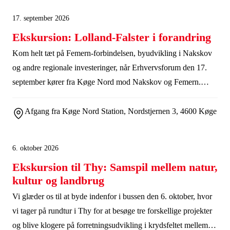
17. september 2026
Ekskursion: Lolland-Falster i forandring
Kom helt tæt på Femern-forbindelsen, byudvikling i Nakskov
og andre regionale investeringer, når Erhvervsforum den 17.
september kører fra Køge Nord mod Nakskov og Femern.
Undervejs bliver vi klogere på, hvordan
infrastrukturinvesteringer og byudvikling kan omsættes til
Afgang fra Køge Nord Station, Nordstjernen 3, 4600 Køge
konkrete muligheder for ejendomsinvesteringer og
erhvervsudvikling i hele regionen.
6. oktober 2026
Ekskursion til Thy: Samspil mellem natur,
kultur og landbrug
Vi glæder os til at byde indenfor i bussen den 6. oktober, hvor
vi tager på rundtur i Thy for at besøge tre forskellige projekter
og blive klogere på forretningsudvikling i krydsfeltet mellem