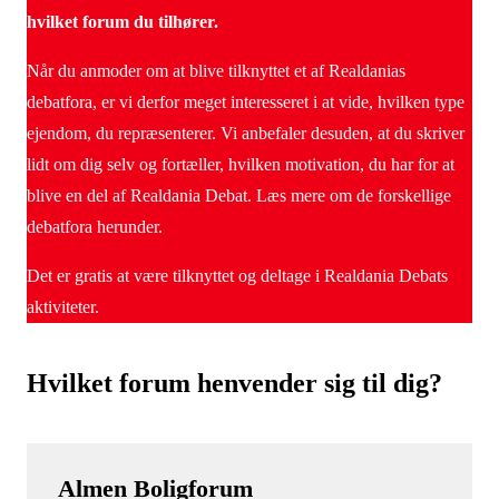
hvilket forum du tilhører.
Når du anmoder om at blive tilknyttet et af Realdanias
debatfora, er vi derfor meget interesseret i at vide, hvilken type
ejendom, du repræsenterer. Vi anbefaler desuden, at du skriver
lidt om dig selv og fortæller, hvilken motivation, du har for at
blive en del af Realdania Debat. Læs mere om de forskellige
debatfora herunder.
Det er gratis at være tilknyttet og deltage i Realdania Debats
aktiviteter.
Hvilket forum henvender sig til dig?
Almen Boligforum