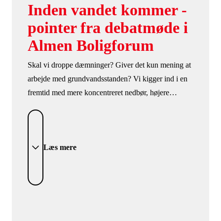
Inden vandet kommer -
pointer fra debatmøde i
Almen Boligforum
Skal vi droppe dæmninger? Giver det kun mening at
arbejde med grundvandsstanden? Vi kigger ind i en
fremtid med mere koncentreret nedbør, højere
grundvandsstand og højere vandstand i havene. Få
styr på løsninger og ideer fra oplægsholdere og
deltagerne i Almen Boligforums debatmøde på
Læs mere
Holckenhavn Slot.