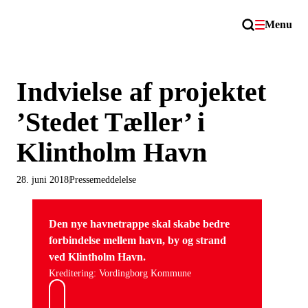
Menu
Indvielse af projektet
’Stedet Tæller’ i
Klintholm Havn
28. juni 2018
Pressemeddelelse
Den nye havnetrappe skal skabe bedre
forbindelse mellem havn, by og strand
ved Klintholm Havn.
Kreditering: Vordingborg Kommune