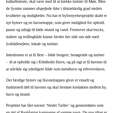
kulturhistorie, skal være med til at trække turister til Møn. Men
de fysiske rammer afspejlede ikke i tilstrækkelig grad stedets
kvaliteter og muligheder. Nu har et byfornyelsesprojekt skabt et
nyt bytorv og en havnetrappe, som giver mulighed for ophold,
pause og udsigt til både strand og vand. Fremover skal trucks,
trailere og trollingbåde kunne færdes her side om side med
lystbådesejlere, lokale og turister.
Intentionen er at få flere – både borgere, besøgende og turister
- til at opholde sig i Klintholm Havn, og på sigt at få havnen til
at udvikle sig yderligere både som turisthavn og erhvervshavn.
Det færdige bytorv og Havnetrappen giver et visuelt og
funktionelt løft til havnen og skal fremme kontakten mellem by,
havn og strand.
Projektet har fået navnet ’Stedet Tæller’ og gennemføres som
en del af Realdanias kampagne af samme navn. De nye tiltag er