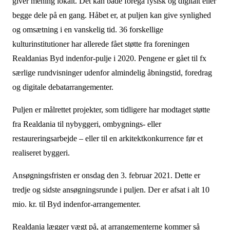
giver mening lokalt. Det kan både foregå fysisk og digitalt eller
begge dele på en gang. Håbet er, at puljen kan give synlighed
og omsætning i en vanskelig tid. 36 forskellige
kulturinstitutioner har allerede fået støtte fra foreningen
Realdanias Byd indenfor-pulje i 2020. Pengene er gået til fx
særlige rundvisninger udenfor almindelig åbningstid, foredrag
og digitale debatarrangementer.
Puljen er målrettet projekter, som tidligere har modtaget støtte
fra Realdania til nybyggeri, ombygnings- eller
restaureringsarbejde – eller til en arkitektkonkurrence før et
realiseret byggeri.
Ansøgningsfristen er onsdag den 3. februar 2021. Dette er
tredje og sidste ansøgningsrunde i puljen. Der er afsat i alt 10
mio. kr. til Byd indenfor-arrangementer.
Realdania lægger vægt på, at arrangementerne kommer så