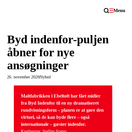
Menu
Byd indenfor-puljen
åbner for nye
ansøgninger
26. november 2020
Nyhed
Maltfabrikken i Ebeltoft har fået midler
fra Byd Indenfor til en ny dramatiseret
rundvisningsform – planen er at gøre den
virtuel, så de kan byde flere – også
internationale – gæster indenfor.
Kreditering: Steffen Stamp