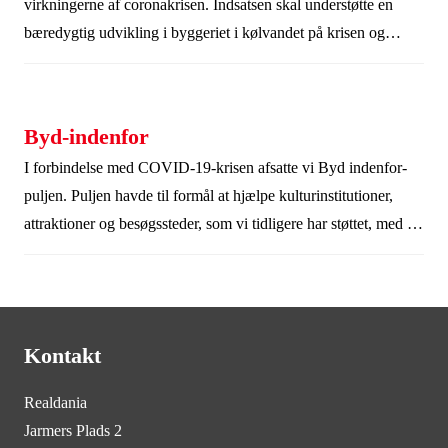
virkningerne af coronakrisen. Indsatsen skal understøtte en
bæredygtig udvikling i byggeriet i kølvandet på krisen og
samtidig hjælpe udfordrede projekter, der tidligere har modtaget
støtte fra os.
Byd-indenfor
I forbindelse med COVID-19-krisen afsatte vi Byd indenfor-
puljen. Puljen havde til formål at hjælpe kulturinstitutioner,
attraktioner og besøgssteder, som vi tidligere har støttet, med at
byde gæster indenfor igen.
Kontakt
Realdania
Jarmers Plads 2