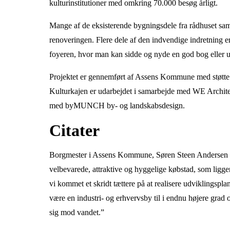
kulturinstitutioner med omkring 70.000 besøg årligt.
Mange af de eksisterende bygningsdele fra rådhuset sam
renoveringen. Flere dele af den indvendige indretning e
foyeren, hvor man kan sidde og nyde en god bog eller 
Projektet er gennemført af Assens Kommune med støtte f
Kulturkajen er udarbejdet i samarbejde med WE Architec
med byMUNCH by- og landskabsdesign.
Citater
Borgmester i Assens Kommune, Søren Steen Andersen sig
velbevarede, attraktive og hyggelige købstad, som ligg
vi kommet et skridt tættere på at realisere udviklingspl
være en industri- og erhvervsby til i endnu højere grad 
sig mod vandet.”