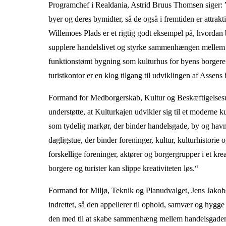
Programchef i Realdania, Astrid Bruus Thomsen siger: ”I
byer og deres bymidter, så de også i fremtiden er attrakt
Willemoes Plads er et rigtig godt eksempel på, hvordan
supplere handelslivet og styrke sammenhængen mellem 
funktionstømt bygning som kulturhus for byens borgere 
turistkontor er en klog tilgang til udviklingen af Assens
Formand for Medborgerskab, Kultur og Beskæftigelsesud
understøtte, at Kulturkajen udvikler sig til et moderne 
som tydelig markør, der binder handelsgade, by og havn
dagligstue, der binder foreninger, kultur, kulturhistori
forskellige foreninger, aktører og borgergrupper i et kr
borgere og turister kan slippe kreativiteten løs.“
Formand for Miljø, Teknik og Planudvalget, Jens Jakob
indrettet, så den appellerer til ophold, samvær og hygge og
den med til at skabe sammenhæng mellem handelsgaden