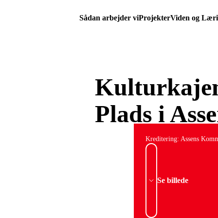
Sådan arbejder vi
Projekter
Viden og Lær
Kulturkaje
Plads i Ass
Kreditering: Assens Kom
Se billede