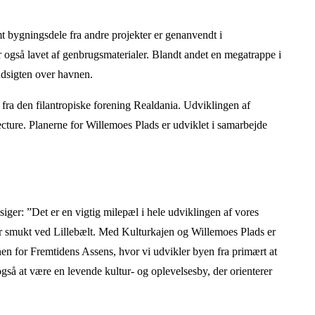
t bygningsdele fra andre projekter er genanvendt i
r også lavet af genbrugsmaterialer. Blandt andet en megatrappe i
udsigten over havnen.
ra den filantropiske forening Realdania. Udviklingen af
ture. Planerne for Willemoes Plads er udviklet i samarbejde
er: ”Det er en vigtig milepæl i hele udviklingen af vores
er smukt ved Lillebælt. Med Kulturkajen og Willemoes Plads er
anen for Fremtidens Assens, hvor vi udvikler byen fra primært at
også at være en levende kultur- og oplevelsesby, der orienterer