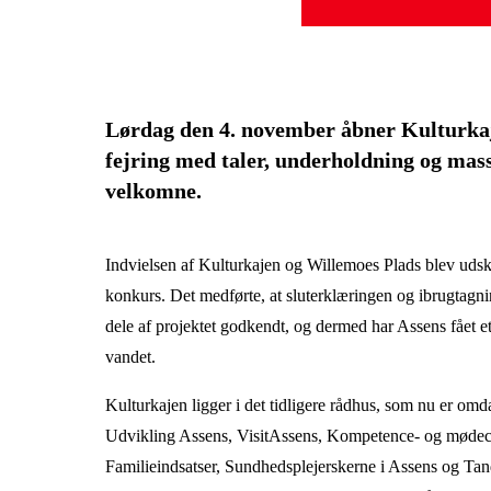
Lørdag den 4. november åbner Kulturkaje
fejring med taler, underholdning og masser
velkomne.
Indvielsen af Kulturkajen og Willemoes Plads blev udsku
konkurs. Det medførte, at sluterklæringen og ibrugtagnin
dele af projektet godkendt, og dermed har Assens fået e
vandet.
Kulturkajen ligger i det tidligere rådhus, som nu er om
Udvikling Assens, VisitAssens, Kompetence- og mødec
Familieindsatser, Sundhedsplejerskerne i Assens og Tan