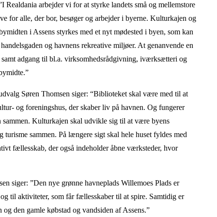
 Realdania arbejder vi for at styrke landets små og mellemstore
ive for alle, der bor, besøger og arbejder i byerne. Kulturkajen og
 bymidten i Assens styrkes med et nyt mødested i byen, som kan
handelsgaden og havnens rekreative miljøer. At genanvende en
samt adgang til bl.a. virksomhedsrådgivning, iværksætteri og
 bymidte.”
valg Søren Thomsen siger: “Biblioteket skal være med til at
kultur- og foreningshus, der skaber liv på havnen. Og fungerer
 sammen. Kulturkajen skal udvikle sig til at være byens
e og turisme sammen. På længere sigt skal hele huset fyldes med
eativt fællesskab, der også indeholder åbne værksteder, hvor
sen siger: ”Den nye grønne havneplads Willemoes Plads er
 til aktiviteter, som får fællesskaber til at spire. Samtidig er
 og den gamle købstad og vandsiden af Assens.”