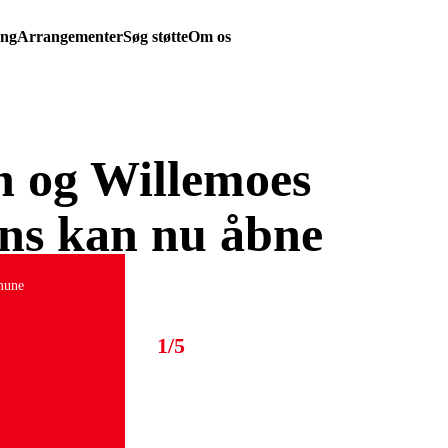
ing
Arrangementer
Søg støtte
Om os
n og Willemoes
ens kan nu åbne
mune
1/5