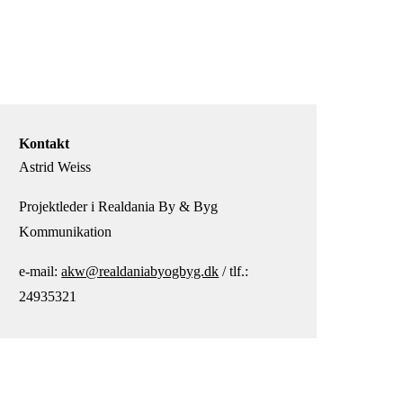
Kontakt
Astrid Weiss
Projektleder i Realdania By & Byg
Kommunikation
e-mail:
akw@realdaniabyogbyg.dk
/ tlf.:
24935321