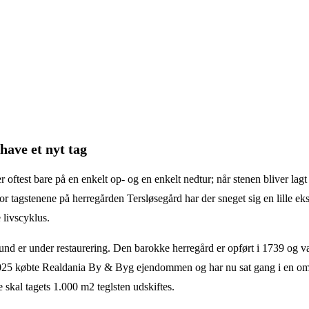
have et nyt tag
r oftest bare på en enkelt op- og en enkelt nedtur; når stenen bliver lagt
or tagstenene på herregården Tersløsegård har der sneget sig en lille eks
 livscyklus.
und er under restaurering. Den barokke herregård er opført i 1739 og
025 købte Realdania By & Byg ejendommen og har nu sat gang i en omf
e skal tagets 1.000 m2 teglsten udskiftes.