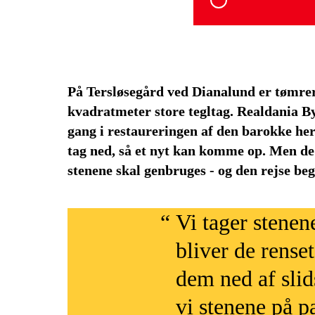
På Tersløsegård ved Dianalund er tømrere
kvadratmeter store tegltag. Realdania B
gang i restaureringen af den barokke her
tag ned, så et nyt kan komme op. Men de 
stenene skal genbruges - og den rejse be
Vi tager stenen
bliver de renset
dem ned af slid
vi stenene på pal