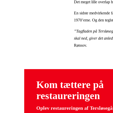
Det meget lille overlap h
En sidste medvirkende fa
1970’erne. Og den tegls
”Tagfladen på Tersløsegå
skal ned, giver det anle
Rønsov.
Kom tættere på
restaureringen
Oplev restaureringen af Tersløsegå