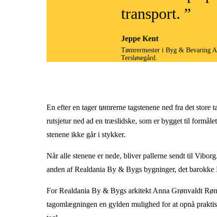
transport. ”
Jeppe Kent
Tømrermester i Byg & Bevaring ApS
Tersløsegård.
En efter en tager tømrerne tagstenene ned fra det store 
rutsjetur ned ad en træslidske, som er bygget til formåle
stenene ikke går i stykker.
Når alle stenene er nede, bliver pallerne sendt til Vibo
anden af Realdania By & Bygs bygninger, det barokke F
For Realdania By & Bygs arkitekt Anna Grønvaldt Rønsov
tagomlægningen en gylden mulighed for at opnå praktisk 