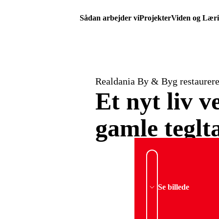
Sådan arbejder vi
Projekter
Viden og Lær
Realdania By & Byg restaurere
Et nyt liv v
gamle teglt
Se billede