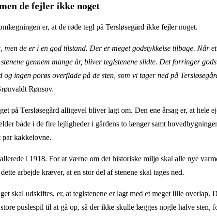
 men de fejler ikke noget
mlægningen er, at de røde tegl på Tersløsegård ikke fejler noget.
 men de er i en god tilstand. Der er meget godstykkelse tilbage. Når et
 stenene gennem mange år, bliver teglstenene slidte. Det forringer god
d og ingen porøs overflade på de sten, som vi tager ned på Tersløsegård
Grønvaldt Rønsov.
 taget på Tersløsegård alligevel bliver lagt om. Den ene årsag er, at hel
der både i de fire lejligheder i gårdens to længer samt hovedbygningen
t par kakkelovne.
 allerede i 1918. For at værne om det historiske miljø skal alle nye var
 dette arbejde kræver, at en stor del af stenene skal tages ned.
get skal udskiftes, er, at teglstenene er lagt med et meget lille overlap. 
store puslespil til at gå op, så der ikke skulle lægges nogle halve sten, 