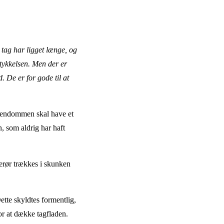
 tag har ligget længe, og
stykkelsen. Men der er
. De er for gode til at
e ejendommen skal have et
, som aldrig har haft
merør trækkes i skunken
Dette skyldtes formentlig,
for at dække tagfladen.