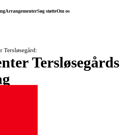
ing
Arrangementer
Søg støtte
Om os
r Tersløsegård:
enter Tersløsegårds
ag