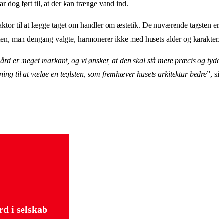
ar dog ført til, at der kan trænge vand ind.
ktor til at lægge taget om handler om æstetik. De nuværende tagsten er 
ten, man dengang valgte, harmonerer ikke med husets alder og karakter
rd er meget markant, og vi ønsker, at den skal stå mere præcis og tydel
dning til at vælge en teglsten, som fremhæver husets arkitektur bedre
”, 
rd i selskab