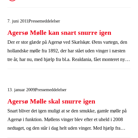
7. juni 2011
Pressemeddelelser
Agersø Mølle kan snart snurre igen
Der er stor glæde på Agersø ved Skælskør. Øens vartegn, den
hollandske mølle fra 1892, der har stået uden vinger i næsten
tre år, har nu, med hjælp fra bl.a. Realdania, fået monteret nye
vinger, og der mangler bare et par justeringer, før møllelauget
kan køre med vingerne igen.
13. januar 2009
Pressemeddelelser
Agersø Mølle skal snurre igen
Snart bliver det igen muligt at se den smukke, gamle mølle på
Agersø i funktion. Møllens vinger blev efter et uheld i 2008
nedtaget, og den står i dag helt uden vinger. Med hjælp fra
Realdania kan møllen nu igen få et nyt sæt vinger, så den atter