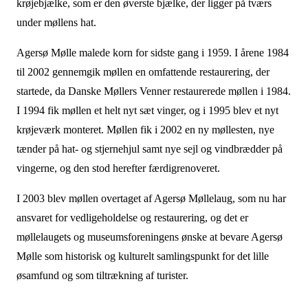
krøjebjælke, som er den øverste bjælke, der ligger på tværs
under møllens hat.
Agersø Mølle malede korn for sidste gang i 1959. I årene 1984
til 2002 gennemgik møllen en omfattende restaurering, der
startede, da Danske Møllers Venner restaurerede møllen i 1984.
I 1994 fik møllen et helt nyt sæt vinger, og i 1995 blev et nyt
krøjeværk monteret. Møllen fik i 2002 en ny møllesten, nye
tænder på hat- og stjernehjul samt nye sejl og vindbrædder på
vingerne, og den stod herefter færdigrenoveret.
I 2003 blev møllen overtaget af Agersø Møllelaug, som nu har
ansvaret for vedligeholdelse og restaurering, og det er
møllelaugets og museumsforeningens ønske at bevare Agersø
Mølle som historisk og kulturelt samlingspunkt for det lille
øsamfund og som tiltrækning af turister.