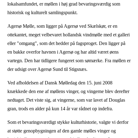
lokalsamfundet, er møllen i høj grad bevaringsværdig som
historisk og kulturelt samlingspunkt.
Agersø Mølle, som ligger på Agersø ved Skælskør, er en
ottekantet, meget velbevaret hollandsk vindmølle med et galleri
eller "omgang", som det hedder på fagsproget. Den ligger på
en bakke overfor havnen i Agersø og har altid været øens
vartegn. Den har tidligere fungeret som sømærke. Fra møllen er
der udsigt over Agersø Sund til Stigsnæs.
Ved afholdelsen af Dansk Mølledag den 15. juni 2008
knækkede den ene af møllens vinger, og vingerne blev derefter
nedtaget. Det viste sig, at vingerne, som var lavet af Douglas
gran, trods en alder på kun 14 år var rådnet op indefra.
Som et bevaringsværdigt stykke kulturhistorie, valgte vi derfor
at støtte genopbygningen af den gamle mølles vinger og