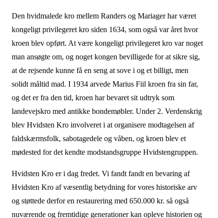
Den hvidmalede kro mellem Randers og Mariager har været
kongeligt privilegeret kro siden 1634, som også var året hvor
kroen blev opført. At være kongeligt privilegeret kro var noget
man ansøgte om, og noget kongen bevilligede for at sikre sig,
at de rejsende kunne få en seng at sove i og et billigt, men
solidt måltid mad. I 1934 arvede Marius Fiil kroen fra sin far,
og det er fra den tid, kroen har bevaret sit udtryk som
landevejskro med antikke bondemøbler. Under 2. Verdenskrig
blev Hvidsten Kro involveret i at organisere modtagelsen af
faldskærmsfolk, sabotagedele og våben, og kroen blev et
mødested for det kendte modstandsgruppe Hvidstengruppen.
Hvidsten Kro er i dag fredet. Vi fandt fandt en bevaring af
Hvidsten Kro af væsentlig betydning for vores historiske arv
og støttede derfor en restaurering med 650.000 kr. så også
nuværende og fremtidige generationer kan opleve historien og