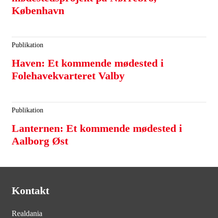
København
Publikation
Haven: Et kommende mødested i
Folehavekvarteret Valby
Publikation
Lanternen: Et kommende mødested i
Aalborg Øst
Kontakt
Realdania