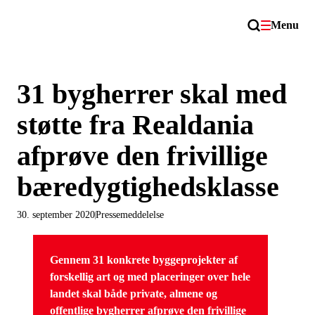
Menu
31 bygherrer skal med
støtte fra Realdania
afprøve den frivillige
bæredygtighedsklasse
30. september 2020
Pressemeddelelse
Gennem 31 konkrete byggeprojekter af
forskellig art og med placeringer over hele
landet skal både private, almene og
offentlige bygherrer afprøve den frivillige