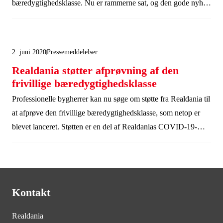
bæredygtighedsklasse. Nu er rammerne sat, og den gode nyhed
er, at indeklima spiller en nøglerolle.
2. juni 2020
Pressemeddelelser
Realdania støtter afprøvning af den
frivillige bæredygtighedsklasse
Professionelle bygherrer kan nu søge om støtte fra Realdania til
at afprøve den frivillige bæredygtighedsklasse, som netop er
blevet lanceret. Støtten er en del af Realdanias COVID-19-
indsats, som skal være med til at understøtte bæredygtige valg i
de mange anlægs- og renoveringsprojekter, der nu sættes i gang
oven på coronakrisen.
Kontakt
Realdania