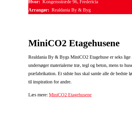
Hvor:
Kongensstræde 96, Fredericia
Arrangør:
Realdania By & Byg
MiniCO2 Etagehusene
Realdania By & Bygs MiniCO2 Etagehuse er seks lige st
undersøger materialerne træ, tegl og beton, mens to huse
præfabrikation. Et sidste hus skal samle alle de bedste lø
til inspiration for andre.
Læs mere:
MiniCO2 Etagehusene