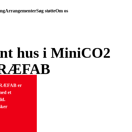
ing
Arrangementer
Søg støtte
Om os
ent hus i MiniCO2
 PRÆFAB
PRÆFAB er
med et
ld.
sker