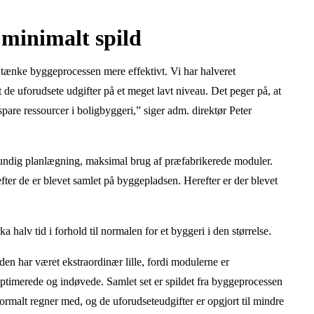
 minimalt spild
ænke byggeprocessen mere effektivt. Vi har halveret
de uforudsete udgifter på et meget lavt niveau. Det peger på, at
 spare ressourcer i boligbyggeri,” siger adm. direktør Peter
rundig planlægning, maksimal brug af præfabrikerede moduler.
efter de er blevet samlet på byggepladsen. Herefter er der blevet
 halv tid i forhold til normalen for et byggeri i den størrelse.
den har været ekstraordinær lille, fordi modulerne er
ptimerede og indøvede. Samlet set er spildet fra byggeprocessen
normalt regner med, og de uforudseteudgifter er opgjort til mindre