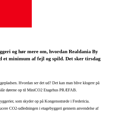
yggeri og hør mere om, hvordan Realdania By
d et minimum af fejl og spild. Det sker tirsdag
byggepladsen. Hvordan ser det ud? Det kan man blive klogere på
g slår dørene op til MiniCO2 Etagehus PRÆFAB.
igbyggerier, som skyder op på Kongensstræde i Fredericia.
ducere CO2-udledningen i etagebyggeri gennem anvendelse af