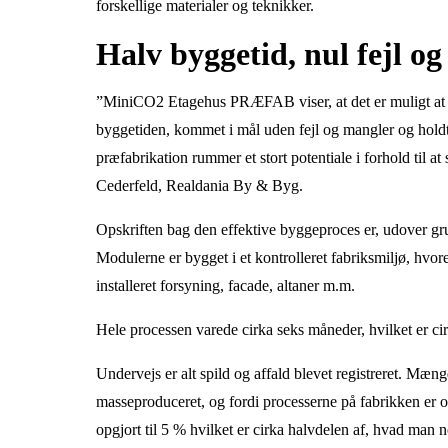
forskellige materialer og teknikker.
Halv byggetid, nul fejl og
”MiniCO2 Etagehus PRÆFAB viser, at det er muligt at t
byggetiden, kommet i mål uden fejl og mangler og holdt 
præfabrikation rummer et stort potentiale i forhold til at
Cederfeld, Realdania By & Byg.
Opskriften bag den effektive byggeproces er, udover g
Modulerne er bygget i et kontrolleret fabriksmiljø, hvor
installeret forsyning, facade, altaner m.m.
Hele processen varede cirka seks måneder, hvilket er cirka
Undervejs er alt spild og affald blevet registreret. Mæng
masseproduceret, og fordi processerne på fabrikken er o
opgjort til 5 % hvilket er cirka halvdelen af, hvad man 