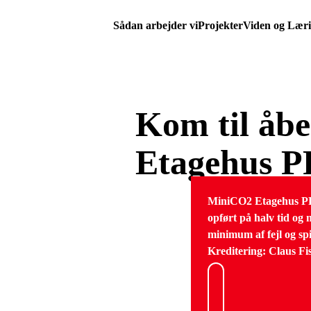
Sådan arbejder vi
Projekter
Viden og Lær
Kom til åb
Etagehus
MiniCO2 Etagehus 
opført på halv tid og 
minimum af fejl og spi
Kreditering: Claus Fi