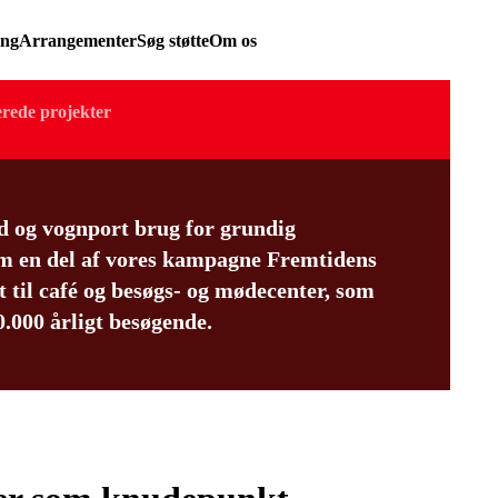
ing
Arrangementer
Søg støtte
Om os
erede projekter
d og vognport brug for grundig
Som en del af vores kampagne Fremtidens
til café og besøgs- og mødecenter, som
.000 årligt besøgende.