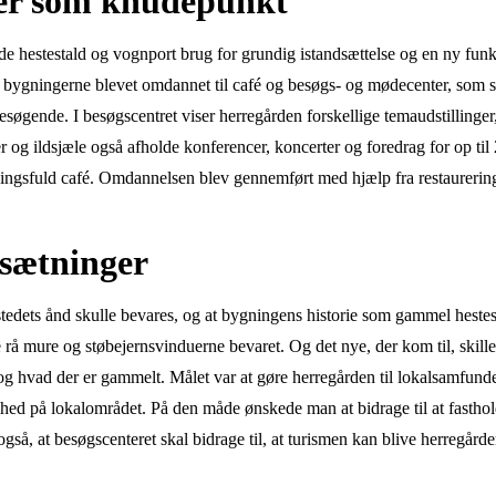
er som knudepunkt
e hestestald og vognport brug for grundig istandsættelse og en ny funk
 bygningerne blevet omdannet til café og besøgs- og mødecenter, som s
esøgende. I besøgscentret viser herregården forskellige temaudstillinger
og ildsjæle også afholde konferencer, koncerter og foredrag for op til
ingsfuld café. Omdannelsen blev gennemført med hjælp fra restaurerin
lsætninger
tedets ånd skulle bevares, og at bygningens historie som gammel hestest
 rå mure og støbejernsvinduerne bevaret. Og det nye, der kom til, skille
 og hvad der er gammelt. Målet var at gøre herregården til lokalsamfund
ed på lokalområdet. På den måde ønskede man at bidrage til at fasthol
også, at besøgscenteret skal bidrage til, at turismen kan blive herregår