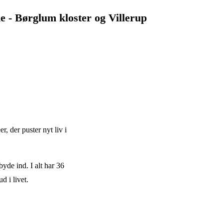
 - Børglum kloster og Villerup
, der puster nyt liv i
byde ind. I alt har 36
d i livet.