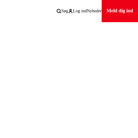
Meld dig ind
Søg
Log ind
Nyheder