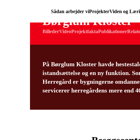
Sådan arbejder vi
Projekter
Viden og Lær
Børglum Kloster
Billeder
Video
Projektfakta
Publikationer
Relat
På Børglum Kloster havde hestestal
istandsættelse og en ny funktion. 
Herregård er bygningerne omdannet 
servicerer herregårdens mere end 40