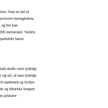
tion. Som en del af
ervicerer herregårdens
, og her kan
 200 mennesker. Stedets
gsarkitekt Søren
ald skulle være tydeligt
r sig ud, så man tydeligt
ets mødested og fyrtårn
de og tiltrække borgere
dens primære