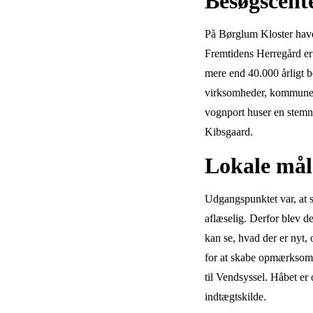
Besøgscent
På Børglum Kloster havd
Fremtidens Herregård er
mere end 40.000 årligt b
virksomheder, kommuner 
vognport huser en stemn
Kibsgaard.
Lokale må
Udgangspunktet var, at s
aflæselig. Derfor blev de
kan se, hvad der er nyt,
for at skabe opmærksomh
til Vendsyssel. Håbet er 
indtægtskilde.