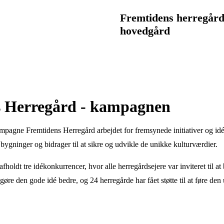
Fremtidens herregårde
hovedgård
s Herregård - kampagnen
pagne Fremtidens Herregård arbejdet for fremsynede initiativer og idéer
 bygninger og bidrager til at sikre og udvikle de unikke kulturværdier.
ldt tre idékonkurrencer, hvor alle herregårdsejere var inviteret til at 
at gøre den gode idé bedre, og 24 herregårde har fået støtte til at føre den u