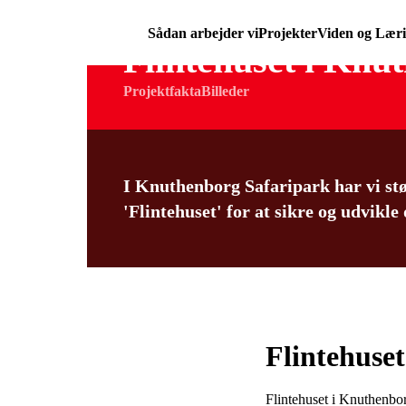
Sådan arbejder vi
Projekter
Viden og Lær
Flintehuset i Knu
Projektfakta
Billeder
I Knuthenborg Safaripark har vi stø
'Flintehuset' for at sikre og udvikle
Flintehuse
Flintehuset i Knuthenbor