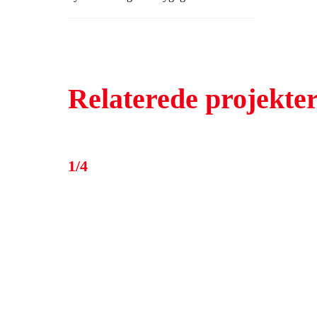
Knuthenborg Safaripark.
Relaterede projekte
1/4