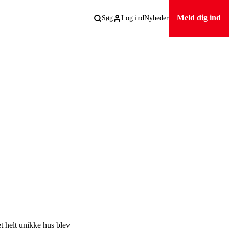
Meld dig ind
Søg
Log ind
Nyheder
t helt unikke hus blev