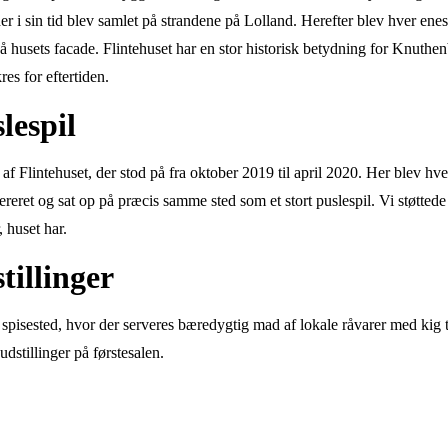
der i sin tid blev samlet på strandene på Lolland. Herefter blev hver enest
 på husets facade. Flintehuset har en stor historisk betydning for Knuthe
kres for eftertiden.
lespil
af Flintehuset, der stod på fra oktober 2019 til april 2020. Her blev hver 
reret og sat op på præcis samme sted som et stort puslespil. Vi støttede 
 huset har.
tillinger
 spisested, hvor der serveres bæredygtig mad af lokale råvarer med kig t
 udstillinger på førstesalen.