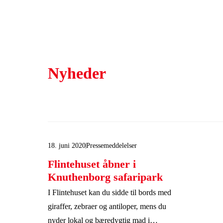
Nyheder
18. juni 2020
Pressemeddelelser
Flintehuset åbner i
Knuthenborg safaripark
I Flintehuset kan du sidde til bords med
giraffer, zebraer og antiloper, mens du
nyder lokal og bæredygtig mad i