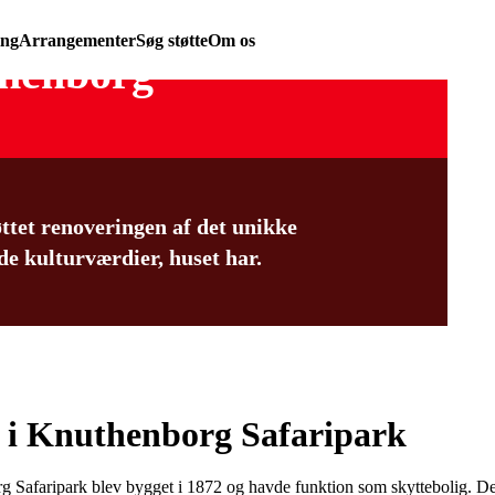
ing
Arrangementer
Søg støtte
Om os
thenborg
ttet renoveringen af det unikke
 de kulturværdier, huset har.
t i Knuthenborg Safaripark
g Safaripark blev bygget i 1872 og havde funktion som skyttebolig. De