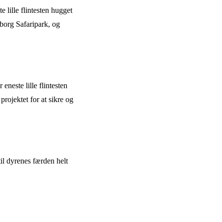
e lille flintesten hugget
nborg Safaripark, og
eneste lille flintesten
projektet for at sikre og
il dyrenes færden helt