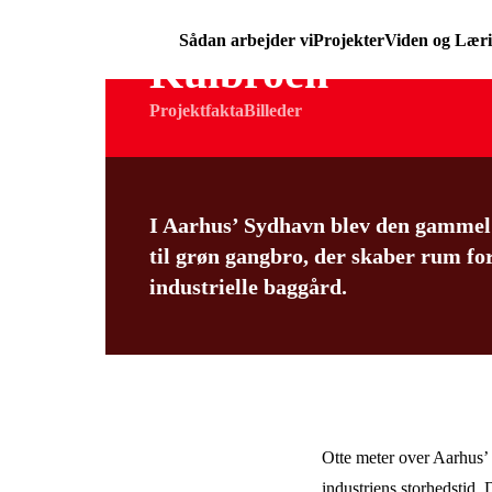
Sådan arbejder vi
Projekter
Viden og Lær
Kulbroen
Projektfakta
Billeder
I Aarhus’ Sydhavn blev den gammel k
til grøn gangbro, der skaber rum for
industrielle baggård.
Otte meter over Aarhus’
industriens storhedstid