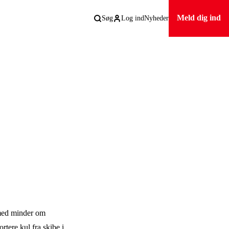
Meld dig ind
Søg
Log ind
Nyheder
 med minder om
rtere kul fra skibe i