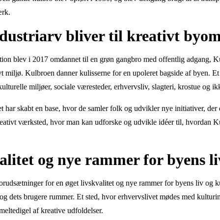
ærk.
ustriarv bliver til kreativt byo
ion blev i 2017 omdannet til en grøn gangbro med offentlig adgang, K
ivt miljø. Kulbroen danner kulisserne for en upoleret bagside af byen. 
lturelle miljøer, sociale væresteder, erhvervsliv, slagteri, krostue og ik
et har skabt en base, hvor de samler folk og udvikler nye initiativer, der
reativt værksted, hvor man kan udforske og udvikle idéer til, hvordan 
alitet og nye rammer for byens li
rudsætninger for en øget livskvalitet og nye rammer for byens liv og ku
og dets brugere rummer. Et sted, hvor erhvervslivet mødes med kulturin
meltedigel af kreative udfoldelser.