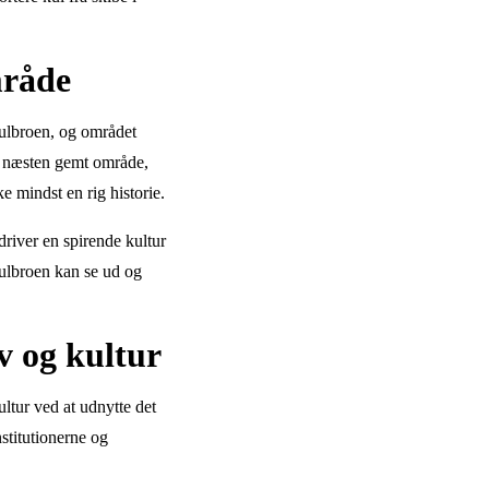
mråde
ulbroen, og området
Et næsten gemt område,
ke mindst en rig historie.
 driver en spirende kultur
Kulbroen kan se ud og
v og kultur
ltur ved at udnytte det
stitutionerne og