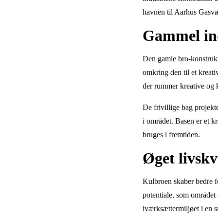
havnen til Aarhus Gasv
Gammel ind
Den gamle bro-konstrukt
omkring den til et kreat
der rummer kreative og ku
De frivillige bag projekt
i området. Basen er et k
bruges i fremtiden.
Øget livskv
Kulbroen skaber bedre fo
potentiale, som området 
iværksættermiljøet i en s