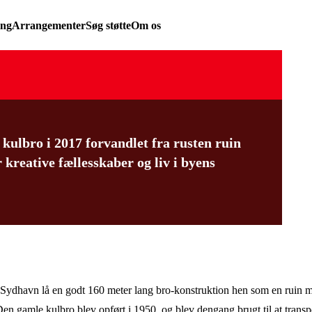
ing
Arrangementer
Søg støtte
Om os
ulbro i 2017 forvandlet fra rusten ruin
 kreative fællesskaber og liv i byens
 Sydhavn lå en godt 160 meter lang bro-konstruktion hen som en ruin
. Den gamle
kulbro
blev opført i 1950, og blev dengang brugt til at transpo