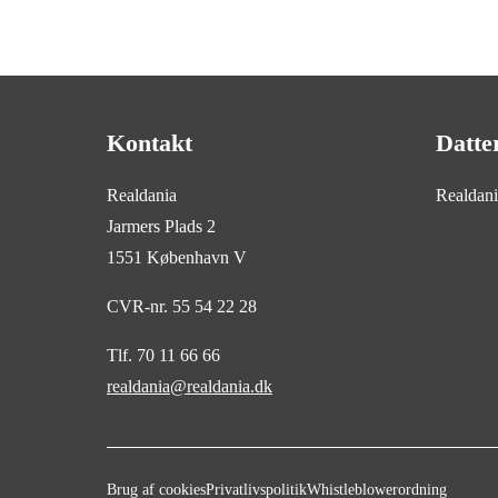
Kontakt
Datte
Realdania
Realdan
Jarmers Plads 2
1551 København V
CVR-nr. 55 54 22 28
Tlf. 70 11 66 66
realdania@realdania.dk
Brug af cookies
Privatlivspolitik
Whistleblowerordning