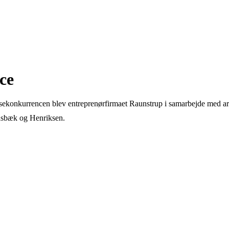
ce
risekonkurrencen blev entreprenørfirmaet Raunstrup i samarbejde med a
dsbæk og Henriksen.