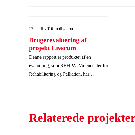
13. april 2016
Publikation
Brugerevaluering af
projekt Livsrum
Denne rapport er produktet af en
evaluering, som REHPA, Videncenter for
Rehabilitering og Palliation, har
gennemført på foranledning af Kræftens
Bekæmpelse og Realdania.
Relaterede projekte