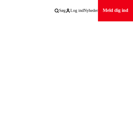
Meld dig ind
Søg
Log ind
Nyheder