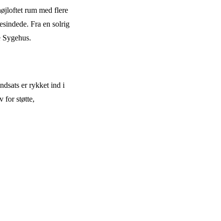
højloftet rum med flere
esindede. Fra en solrig
le Sygehus.
ndsats er rykket ind i
for støtte,