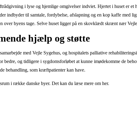
rådgivning i lyse og hjemlige omgivelser indviet. Hjertet i huset er et 
der indbyder til samtale, fordybelse, afslapning og en kop kaffe med lig
en over byens tage. Selve huset ligger på en skovklædt skrænt nær Vej
ende hjælp og støtte
 samarbejde med Vejle Sygehus, og hospitalets palliative rehabiliteringsi
or bedre, og tidligere i sygdomsforløbet at kunne imødekomme de behov 
de behandling, som kræftpatienter kan have.
ivsrum i række danske byer. Det kan du læse mere om her.