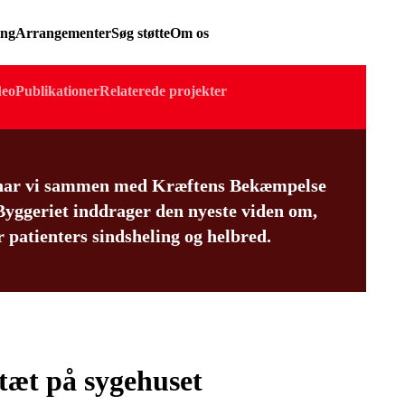
ing
Arrangementer
Søg støtte
Om os
deo
Publikationer
Relaterede projekter
 har vi sammen med Kræftens Bekæmpelse
 Byggeriet inddrager den nyeste viden om,
patienters sindsheling og helbred.
 tæt på sygehuset