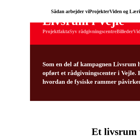
Sådan arbejder vi
Projekter
Viden og Lær
Livsrum i Vejle
Projektfakta
Syv rådgivningscentre
Billeder
Vi
Som en del af kampagnen Livsrum
opført et rådgivningscenter i Vejle.
hvordan de fysiske rammer påvirker 
Et livsrum