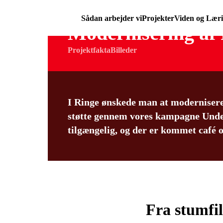
Sådan arbejder vi
Projekter
Viden og Lær
Modernisering af 
Projektfakta
Billeder
I Ringe ønskede man at modernisere 
støtte gennem vores kampagne Unde
tilgængelig, og der er kommet café 
Fra stumfil