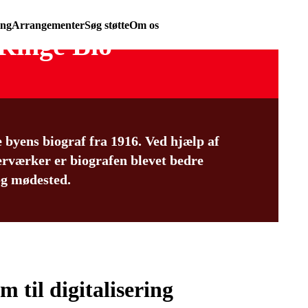
ing
Arrangementer
Søg støtte
Om os
Ringe Bio
byens biograf fra 1916. Ved hjælp af
rværker er biografen blevet bedre
og mødested.
m til digitalisering