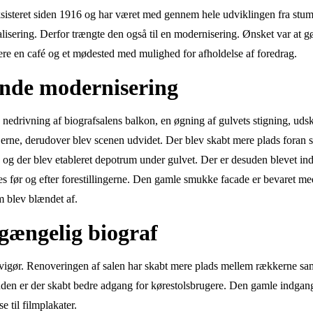
sisteret siden 1916 og har været med gennem hele udviklingen fra stumfi
talisering. Derfor trængte den også til en modernisering. Ønsket var at 
lere en café og et mødested med mulighed for afholdelse af foredrag.
nde modernisering
edrivning af biografsalens balkon, en øgning af gulvets stigning, udsk
0’erne, derudover blev scenen udvidet. Der blev skabt mere plads foran 
, og der blev etableret depotrum under gulvet. Der er desuden blevet ind
 før og efter forestillingerne. Den gamle smukke facade er bevaret med
m blev blændet af.
lgængelig biograf
ld vigør. Renoveringen af salen har skabt mere plads mellem rækkerne s
suden er der skabt bedre adgang for kørestolsbrugere. Den gamle indga
 til filmplakater.