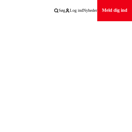
Meld dig ind
Søg
Log ind
Nyheder