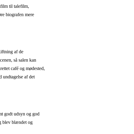
lm til talefilm,
gøre biografen mere
iftning af de
scenen, så salen kan
rettet café og mødested,
 undtagelse af det
amt godt udsyn og god
ng blev blændet og