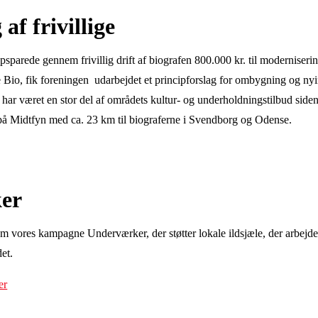
af frivillige
sparede gennem frivillig drift af biografen 800.000 kr. til moderniseri
e Bio, fik foreningen udarbejdet et principforslag for ombygning og nyi
har været en stor del af områdets kultur- og underholdningstilbud side
 på Midtfyn med ca. 23 km til biograferne i Svendborg og Odense.
er
nem vores kampagne Underværker, der støtter lokale ildsjæle, der arbej
et.
er