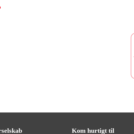
r
rselskab
Kom hurtigt til