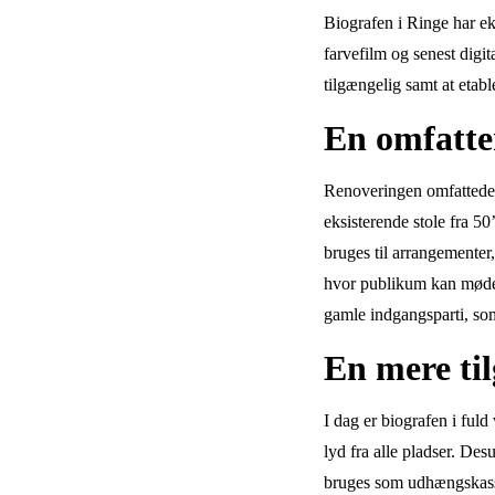
Biografen i Ringe har ek
farvefilm og senest digi
tilgængelig samt at etab
En omfatte
Renoveringen omfattede n
eksisterende stole fra 5
bruges til arrangementer
hvor publikum kan mødes
gamle indgangsparti, so
En mere ti
I dag er biografen i fu
lyd fra alle pladser. De
bruges som udhængskasse