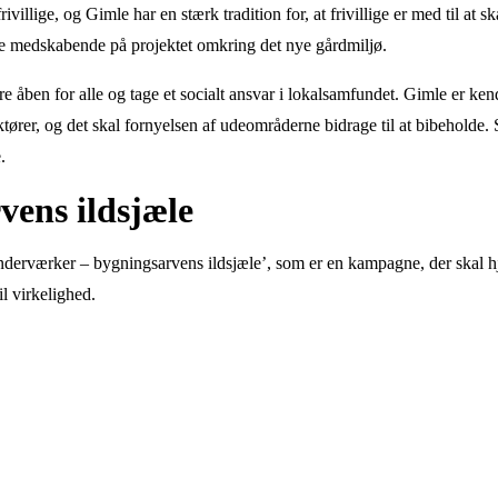
frivillige, og Gimle har en stærk tradition for, at frivillige er med til a
ære medskabende på projektet omkring det nye gårdmiljø.
re åben for alle og tage et socialt ansvar i lokalsamfundet. Gimle er ke
ktører, og det skal fornyelsen af udeområderne bidrage til at bibeholde.
.
vens ildsjæle
Underværker – bygningsarvens ildsjæle’, som er en kampagne, der skal h
il virkelighed.