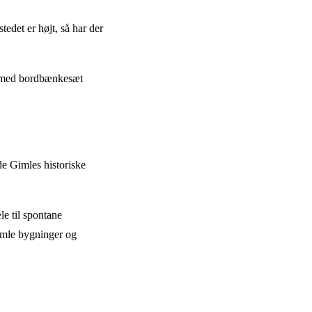
tedet er højt, så har der
sse med bordbænkesæt
de Gimles historiske
.
le til spontane
gamle bygninger og