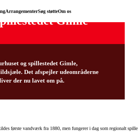
ing
Arrangementer
Søg støtte
Om os
spillestedet Gimle
rhuset og spillestedet Gimle,
ildsjæle. Det afspejler udeområderne
liver der nu lavet om på.
kildes første vandværk fra 1880, men fungerer i dag som regionalt spil