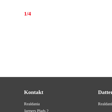
1/4
Kontakt
Datte
Realdania
Realdan
Jarmers Plads 2