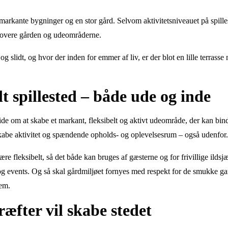
e markante bygninger og en stor gård. Selvom aktivitetsniveauet på spilles
renovere gården og udeområderne.
og slidt, og hvor der inden for emmer af liv, er der blot en lille terra
lt spillested – både ude og inde
 ide om at skabe et markant, fleksibelt og aktivt udeområde, der kan bin
be aktivitet og spændende opholds- og oplevelsesrum – også udenfor
 fleksibelt, så det både kan bruges af gæsterne og for frivillige ildsjæ
 og events. Og så skal gårdmiljøet fornyes med respekt for de smukke 
dem.
kræfter vil skabe stedet