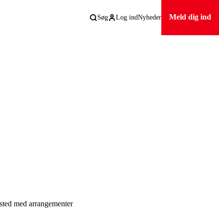
Meld dig ind
Søg
Log ind
Nyheder
lested med arrangementer