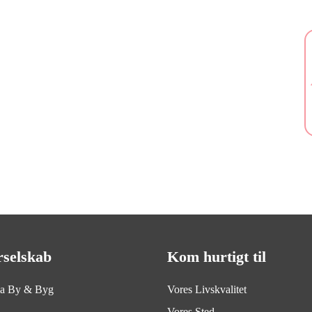
rselskab
Kom hurtigt til
ia By & Byg
Vores Livskvalitet
Vores Sted