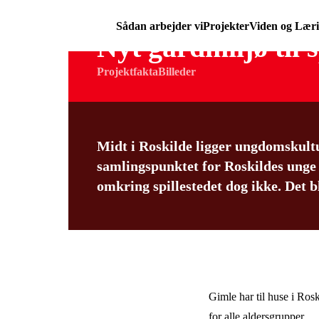
Sådan arbejder vi
Projekter
Viden og Lær
Nyt gårdmiljø til 
Projektfakta
Billeder
Midt i Roskilde ligger ungdomskultu
samlingspunktet for Roskildes unge 
omkring spillestedet dog ikke. Det b
Gimle har til huse i Ros
for alle aldersgrupper.