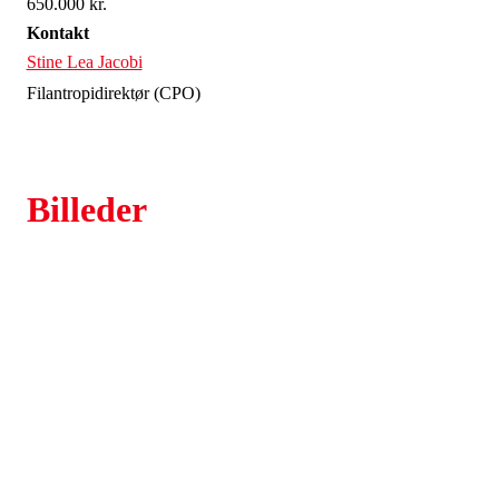
650.000 kr.
kyndig vejledning.
Kontakt
Stine Lea Jacobi
Filantropidirektør (CPO)
Billeder