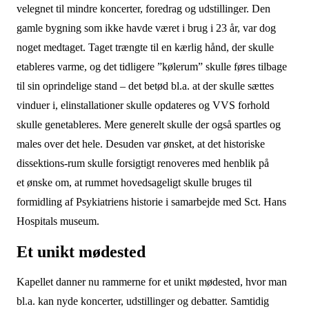
velegnet til mindre koncerter, foredrag og udstillinger. Den
gamle bygning som ikke havde været i brug i 23 år, var dog
noget medtaget. Taget trængte til en kærlig hånd, der skulle
etableres varme, og det tidligere ”kølerum” skulle føres tilbage
til sin oprindelige stand – det betød bl.a. at der skulle sættes
vinduer i, elinstallationer skulle opdateres og VVS forhold
skulle genetableres. Mere generelt skulle der også spartles og
males over det hele. Desuden var ønsket, at det historiske
dissektions-rum skulle forsigtigt renoveres med henblik på
et ønske om, at rummet hovedsageligt skulle bruges til
formidling af Psykiatriens historie i samarbejde med Sct. Hans
Hospitals museum.
Et unikt mødested
Kapellet danner nu rammerne for et unikt mødested, hvor man
bl.a. kan nyde koncerter, udstillinger og debatter. Samtidig