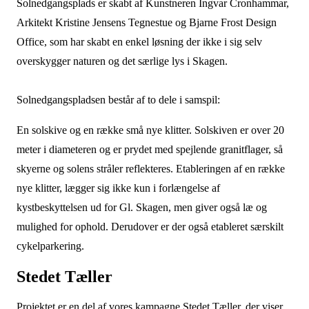
Solnedgangsplads er skabt af Kunstneren Ingvar Cronhammar,
Arkitekt Kristine Jensens Tegnestue og Bjarne Frost Design
Office, som har skabt en enkel løsning der ikke i sig selv
overskygger naturen og det særlige lys i Skagen.
Solnedgangspladsen består af to dele i samspil:
En solskive og en række små nye klitter. Solskiven er over 20
meter i diameteren og er prydet med spejlende granitflager, så
skyerne og solens stråler reflekteres. Etableringen af en række
nye klitter, lægger sig ikke kun i forlængelse af
kystbeskyttelsen ud for Gl. Skagen, men giver også læ og
mulighed for ophold. Derudover er der også etableret særskilt
cykelparkering.
Stedet Tæller
Projektet er en del af vores kampagne Stedet Tæller, der viser