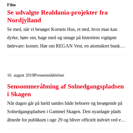
Film
Se udvalgte Realdania-projekter fra
Nordjylland
Se med, når vi besøger Kornets Hus, et sted, hvor man kan
dyrke, høre om, bage med og smage på historiens vigtigste
fødevare: kornet. Hør om REGAN Vest, en atomsikret bunker,
som havde til formål at huse både regeringen og kongehuset i
tilfælde af en tredje verdenskrig. Oplev GAME Streetmekka i
Aalborg, et asfalteret gadeidræts- og kulturhus. Få et glimt af
16. august 2019
Pressemeddelelser
Solnedgangspladsen i Gammel Skagen. Og hør om, Ane
Sensommeråbning af Solnedgangspladsen
Maries Hus, et bevaringsværdigt hus, som byens ildsjæle er
i Skagen
ved at sætte i stand.
Når dagen går på hæld samles både beboere og besøgende på
Solnedgangspladsen i Gammel Skagen. Den nyanlagte plads
åbnede for publikum i uge 29 og bliver officielt indviet ved et
arrangement lørdag den 17. august.