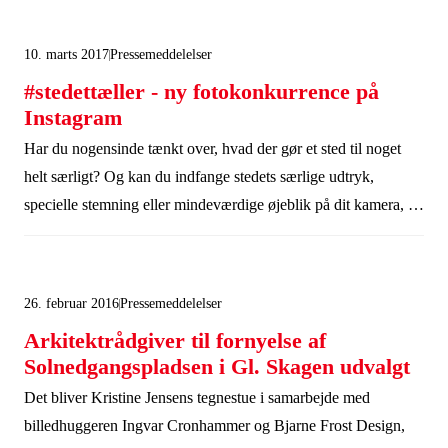
10. marts 2017
Pressemeddelelser
#stedettæller - ny fotokonkurrence på
Instagram
Har du nogensinde tænkt over, hvad der gør et sted til noget
helt særligt? Og kan du indfange stedets særlige udtryk,
specielle stemning eller mindeværdige øjeblik på dit kamera, så
deltag i vores nye Instagramkonkurrence, #stedettæller, fra 20
udvalgte steder i Danmark.
26. februar 2016
Pressemeddelelser
Arkitektrådgiver til fornyelse af
Solnedgangspladsen i Gl. Skagen udvalgt
Det bliver Kristine Jensens tegnestue i samarbejde med
billedhuggeren Ingvar Cronhammer og Bjarne Frost Design,