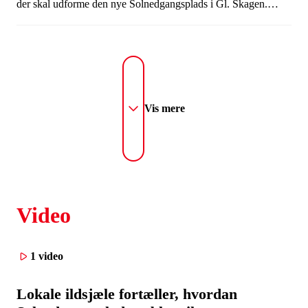
der skal udforme den nye Solnedgangsplads i Gl. Skagen.
Rådgiverteamet blev udvalgt som det vindende projekt i den
arkitektkonkurrence, der i oktober 2015 blev udskrevet om
Solnedgangspladsen i Gl. Skagen som en del af Realdanias
kampagne Stedet Tæller.
Vis mere
Video
1 video
Lokale ildsjæle fortæller, hvordan