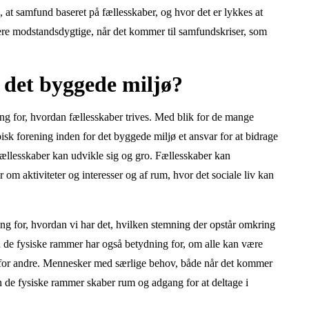
os, at samfund baseret på fællesskaber, og hvor det er lykkes at
re modstandsdygtige, når det kommer til samfundskriser, som
 det byggede miljø?
g for, hvordan fællesskaber trives. Med blik for de mange
isk forening inden for det byggede miljø et ansvar for at bidrage
 fællesskaber kan udvikle sig og gro. Fællesskaber kan
 om aktiviteter og interesser og af rum, hvor det sociale liv kan
ing for, hvordan vi har det, hvilken stemning der opstår omkring
n de fysiske rammer har også betydning for, om alle kan være
s for andre. Mennesker med særlige behov, både når det kommer
an de fysiske rammer skaber rum og adgang for at deltage i