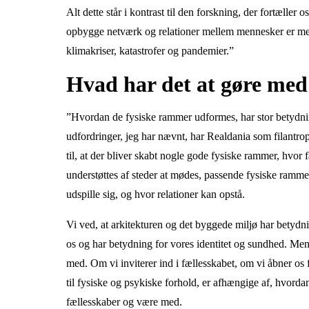
Alt dette står i kontrast til den forskning, der fortæller 
opbygge netværk og relationer mellem mennesker er me
klimakriser, katastrofer og pandemier.”
Hvad har det at gøre med
”Hvordan de fysiske rammer udformes, har stor betydnin
udfordringer, jeg har nævnt, har Realdania som filantrop
til, at der bliver skabt nogle gode fysiske rammer, hvor
understøttes af steder at mødes, passende fysiske rammer
udspille sig, og hvor relationer kan opstå.
Vi ved, at arkitekturen og det byggede miljø har betydn
os og har betydning for vores identitet og sundhed. Me
med. Om vi inviterer ind i fællesskabet, om vi åbner o
til fysiske og psykiske forhold, er afhængige af, hvord
fællesskaber og være med.