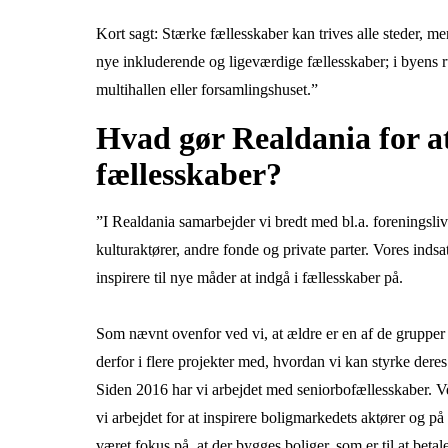
Kort sagt: Stærke fællesskaber kan trives alle steder, m
nye inkluderende og ligeværdige fællesskaber; i byens r
multihallen eller forsamlingshuset.”
Hvad gør Realdania for a
fællesskaber?
”I Realdania samarbejder vi bredt med bl.a. foreningslive
kulturaktører, andre fonde og private parter. Vores inds
inspirere til nye måder at indgå i fællesskaber på.
Som nævnt ovenfor ved vi, at ældre er en af de grupper 
derfor i flere projekter med, hvordan vi kan styrke dere
Siden 2016 har vi arbejdet med seniorbofællesskaber. V
vi arbejdet for at inspirere boligmarkedets aktører og p
været fokus på, at der bygges boliger, som er til at beta