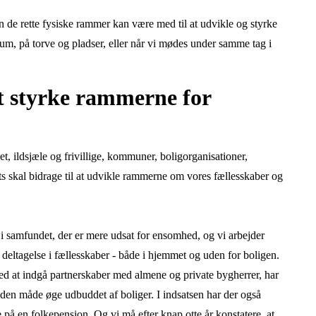
en de rette fysiske rammer kan være med til at udvikle og styrke
um, på torve og pladser, eller når vi mødes under samme tag i
t styrke rammerne for
t, ildsjæle og frivillige, kommuner, boligorganisationer,
ats skal bidrage til at udvikle rammerne om vores fællesskaber og
i samfundet, der er mere udsat for ensomhed, og vi arbejder
s deltagelse i fællesskaber - både i hjemmet og uden for boligen.
ed at indgå partnerskaber med almene og private bygherrer, har
å den måde øge udbuddet af boliger. I indsatsen har der også
le på en folkepension. Og vi må efter knap otte år konstatere, at