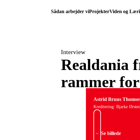
Sådan arbejder vi
Projekter
Viden og Lær
Interview
Realdania 
rammer for 
Astrid Bruus Thomse
Kreditering: Bjarke Ørste
Se billede