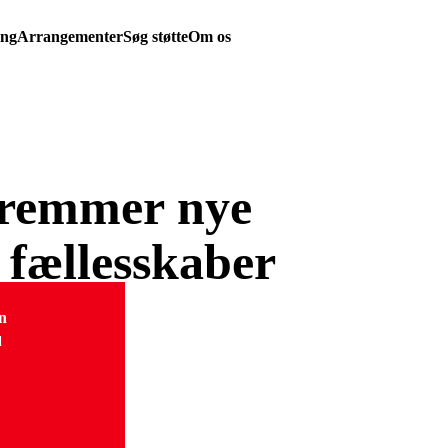
ing
Arrangementer
Søg støtte
Om os
fremmer nye
fællesskaber
n
d