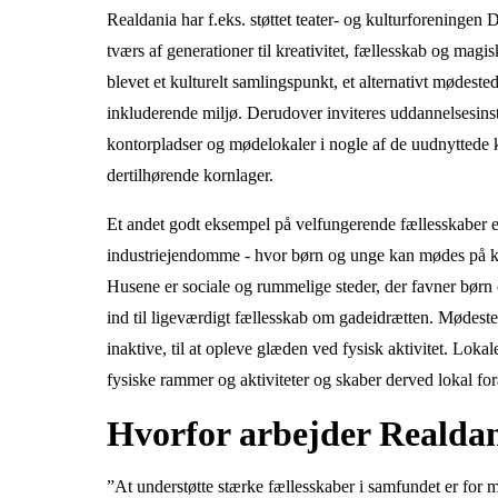
Realdania har f.eks. støttet teater- og kulturforen
tværs af generationer til kreativitet, fællesskab og m
blevet et kulturelt samlingspunkt, et alternativt mødeste
inkluderende miljø. Derudover inviteres uddannelsesinsti
kontorpladser og mødelokaler i nogle af de uudnyttede 
dertilhørende kornlager.
Et andet godt eksempel på velfungerende fællesskaber er
industriejendomme - hvor børn og unge kan mødes på kr
Husene er sociale og rummelige steder, der favner børn
ind til ligeværdigt fællesskab om gadeidrætten. Mødest
inaktive, til at opleve glæden ved fysisk aktivitet. Lok
fysiske rammer og aktiviteter og skaber derved lokal fo
Hvorfor arbejder Realda
”At understøtte stærke fællesskaber i samfundet er for m