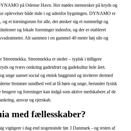
ingen DYNAMO på Odense Havn. Her mødes mennesker på kryds og
agiske oplevelser både inde i og udenfor bygningen. DYNAMO er
d, og et træningsrum for alle, der ønsker sig et rummeligt og
tutioner og lokale foreninger indenfor, og der er etableret
kvadratmeter. Alt sammen i en gammel 40 meter høj silo og
 Streetmekka. Streetmekka er steder – typisk i tidligere
yds og tværs omkring gadeidræt og gadekultur hele året.
 og unge uanset social og etnisk baggrund og inviterer dermed
ederne fremmer sundhed ved at få børn og unge, herunder fysisk
ale brugere og foreninger kan indgå som aktive medskabere af de
rankring, ansvar og ejerskab.
nia med fællesskaber?
ig vigtigere i dag end nogensinde før. I Danmark - og resten af