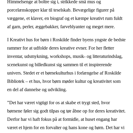
Himmelsenge at boltre sig i, strikkede små mus og
porcelænskopper klar til teselskab. Bevægelige figurer på
væggene, et klaver, en biograf og et kæmpe kreativt rum fuldt
af garn, perler, æggebakker, farveblyanter og meget mere.
I Kreativt hus for børn i Roskilde finder byens yngste de bedste
rammer for at udfolde deres kreative evner. For her fletter
inventar, udsmykning, workshops, musik- og litteraturindslag,
scenekunst og billedkunst sig sammen til et inspirerende
univers. Stedet er et børnekulturhus i forlængelse af Roskilde
Bibliotek – et hus, hvor børn møder kultur og kreativitet som
en del af dannelse og udvikling.
”Det har været vigtigt for os at skabe et trygt sted, hvor
børnene føler sig godt tilpas og tør åbne op for deres kreativitet.
Derfor har vi haft fokus på at formidle, at huset engang har
været et hjem for en forvalter og hans kone og børn. Det har vi