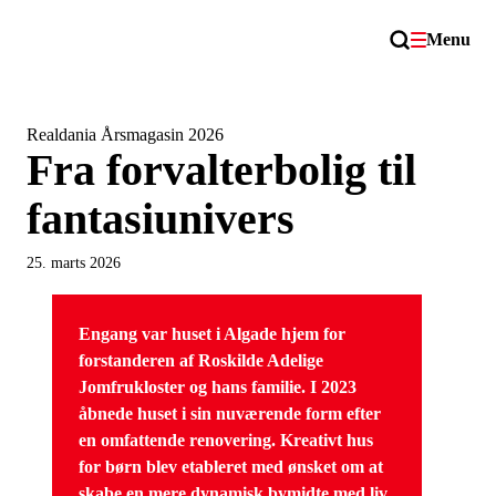
Menu
Realdania Årsmagasin 2026
Fra forvalterbolig til
fantasiunivers
25. marts 2026
Engang var huset i Algade hjem for
forstanderen af Roskilde Adelige
Jomfrukloster og hans familie. I 2023
åbnede huset i sin nuværende form efter
en omfattende renovering. Kreativt hus
for børn blev etableret med ønsket om at
skabe en mere dynamisk bymidte med liv