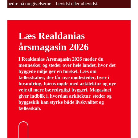
bedre på omgivelserne – bevidst eller ubevidst.
Læs Realdanias
årsmagasin 2026
I Realdanias Årsmagasin 2026 møder du
mennesker og steder over hele landet, hvor det
byggede miljø gør en forskel. Læs om
fællesskaber, der får nye mødesteder, byer i
forandring, børns møde med arkitektur og nye
veje til mere bæredygtigt byggeri. Magasinet
giver indblik i, hvordan arkitektur, steder og
byggeskik kan styrke både livskvalitet og
fællesskab.