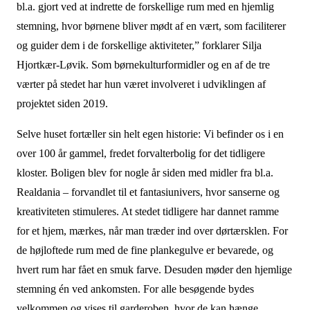
bl.a. gjort ved at indrette de forskellige rum med en hjemlig
stemning, hvor børnene bliver mødt af en vært, som faciliterer
og guider dem i de forskellige aktiviteter,” forklarer Silja
Hjortkær-Løvik. Som børnekulturformidler og en af de tre
værter på stedet har hun været involveret i udviklingen af
projektet siden 2019.
Selve huset fortæller sin helt egen historie: Vi befinder os i en
over 100 år gammel, fredet forvalterbolig for det tidligere
kloster. Boligen blev for nogle år siden med midler fra bl.a.
Realdania – forvandlet til et fantasiunivers, hvor sanserne og
kreativiteten stimuleres. At stedet tidligere har dannet ramme
for et hjem, mærkes, når man træder ind over dørtærsklen. For
de højloftede rum med de fine plankegulve er bevarede, og
hvert rum har fået en smuk farve. Desuden møder den hjemlige
stemning én ved ankomsten. For alle besøgende bydes
velkommen og vises til garderoben, hvor de kan hænge