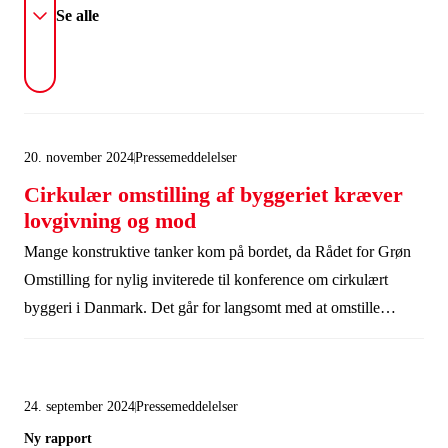
Se alle
20. november 2024
Pressemeddelelser
Cirkulær omstilling af byggeriet kræver
lovgivning og mod
Mange konstruktive tanker kom på bordet, da Rådet for Grøn
Omstilling for nylig inviterede til konference om cirkulært
byggeri i Danmark. Det går for langsomt med at omstille
byggeriet i en cirkulær retning, og skal der mere fart på, så
kræver det bl.a. politisk handling.
24. september 2024
Pressemeddelelser
Ny rapport