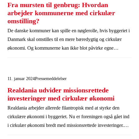
Fra mursten til genbrug: Hvordan
arbejder kommunerne med cirkulær
omstilling?
De danske kommuner kan spille en nøglerolle, hvis byggeriet i
Danmark skal omstilles til en mere bæredygtig og cirkulær
økonomi. Og kommunerne kan ikke blot påvirke egne
byggeprojekter, men også bidrage til at skabe de rammer, der
fremmer cirkularitet på tværs af hele værdikæden i byggeriet.
En ny rapport kortlægger, hvor langt kommunerne er i dag med
11. januar 2024
Pressemeddelelser
initiativer som genanvendelse af byggematerialer og selektiv
Realdania udvider missionsrettede
nedrivning.
investeringer med cirkulær økonomi
Realdania arbejder allerede filantropisk med at styrke den
cirkulære økonomi i byggeriet. Nu er foreningen også gået ind
i cirkulær økonomi bredt med missionsrettede investeringer.
Blandt investeringerne er Norges største leverandør af