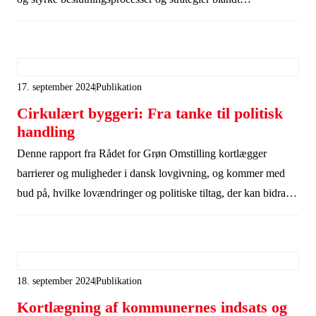
byggebranchens aktører, der fremmer en bæredygtig udvikling
i branchen.
17. september 2024
Publikation
Cirkulært byggeri: Fra tanke til politisk
handling
Denne rapport fra Rådet for Grøn Omstilling kortlægger
barrierer og muligheder i dansk lovgivning, og kommer med
bud på, hvilke lovændringer og politiske tiltag, der kan bidrage
til at accelerere omstillingen af cirkulært byggeri i Danmark.
18. september 2024
Publikation
Kortlægning af kommunernes indsats og