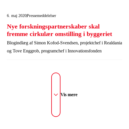
genbrugs- og miljøtjenester, som har en række danske
datterselskaber.
6. maj 2020
Pressemeddelelser
Nye forskningspartnerskaber skal
fremme cirkulær omstilling i byggeriet
Blogindlæg af Simon Kofod-Svendsen, projektchef i Realdania
og Tove Enggrob, programchef i Innovationsfonden
Vis mere