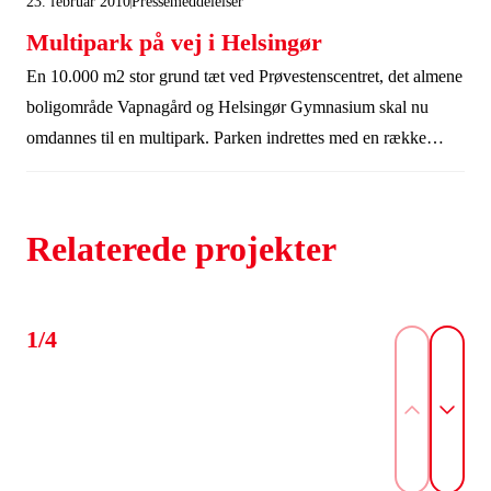
23. februar 2010
Pressemeddelelser
samvær.
Multipark på vej i Helsingør
En 10.000 m2 stor grund tæt ved Prøvestenscentret, det almene
boligområde Vapnagård og Helsingør Gymnasium skal nu
omdannes til en multipark. Parken indrettes med en række
forskellige faciliteter til uorganiserede udendørs
sportsaktiviteter, leg og aktivt samvær. En af ideerne er nemlig,
at parken bliver et tilbud om aktivt og sundt samvær for alle
Relaterede projekter
beboere i området, som er kendetegnet ved stor kulturel
mangfoldighed.
1/4