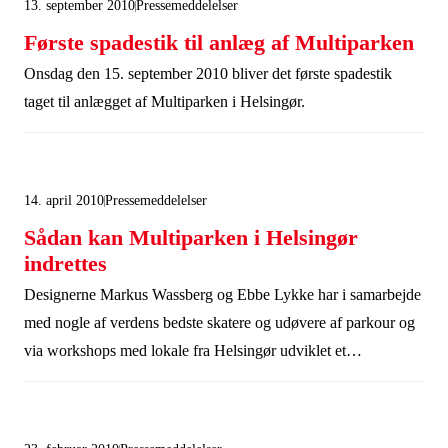
13. september 2010
Pressemeddelelser
Første spadestik til anlæg af Multiparken
Onsdag den 15. september 2010 bliver det første spadestik
taget til anlægget af Multiparken i Helsingør.
14. april 2010
Pressemeddelelser
Sådan kan Multiparken i Helsingør
indrettes
Designerne Markus Wassberg og Ebbe Lykke har i samarbejde
med nogle af verdens bedste skatere og udøvere af parkour og
via workshops med lokale fra Helsingør udviklet et
projektforslag til, hvordan den kommende Multipark i
Helsingør ved Vapnagård skal indrettes med forskellige
faciliteter til selvorganiseret udendørssport, leg og aktivt, socialt