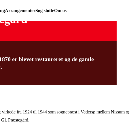
ing
Arrangementer
Søg støtte
Om os
tegård
870 er blevet restaureret og de gamle
.
 virkede fra 1924 til 1944 som sognepræst i Vedersø mellem Nissum o
 Gl. Præstegård.