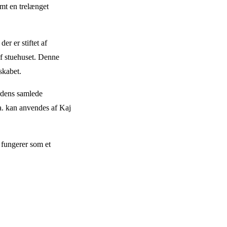
mt en trelænget
r er stiftet af
f stuehuset. Denne
skabet.
rdens samlede
.a. kan anvendes af Kaj
 fungerer som et