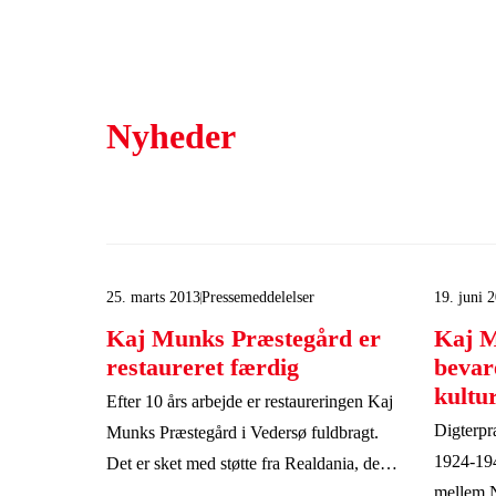
Nyheder
25. marts 2013
Pressemeddelelser
19. juni 
Kaj Munks Præstegård er
Kaj M
restaureret færdig
bevar
kultur
Efter 10 års arbejde er restaureringen Kaj
Digterpr
Munks Præstegård i Vedersø fuldbragt.
1924-194
Det er sket med støtte fra Realdania, der
mellem N
også har bidraget til den sidste del, som