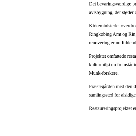
Det bevaringsværdige pr
avlsbygning, der støder 
Kirkeministeriet overdro
Ringkøbing Amt og Ringk
renovering er nu fuldend
Projektet omfattede res
kulturmiljø nu fremstår i
Munk-forskere.
Præstegården med den dj
samlingssted for alsidig
Restaureringsprojektet e