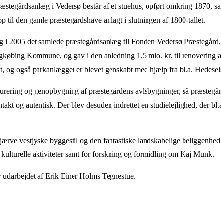
æstegårdsanlæg i Vedersø består af et stuehus, opført omkring 1870, sa
op til den gamle præstegårdshave anlagt i slutningen af 1800-tallet.
g i 2005 det samlede præstegårdsanlæg til Fonden Vedersø Præstegård, de
øbing Kommune, og gav i den anledning 1,5 mio. kr. til renovering a
t, og også parkanlægget er blevet genskabt med hjælp fra bl.a. Hedesel
taurering og genopbygning af præstegårdens avlsbygninger, så præstegå
ntakt og autentisk. Der blev desuden indrettet en studielejlighed, der bl
ærve vestjyske byggestil og den fantastiske landskabelige beliggenhed
e kulturelle aktiviteter samt for forskning og formidling om Kaj Munk.
r udarbejdet af Erik Einer Holms Tegnestue.