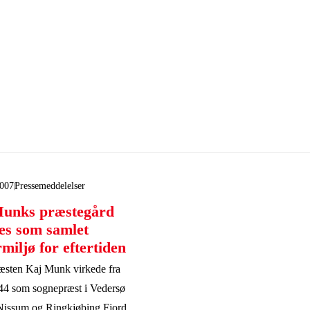
2007
Pressemeddelelser
unks præstegård
es som samlet
miljø for eftertiden
æsten Kaj Munk virkede fra
4 som sognepræst i Vedersø
issum og Ringkjøbing Fjord.