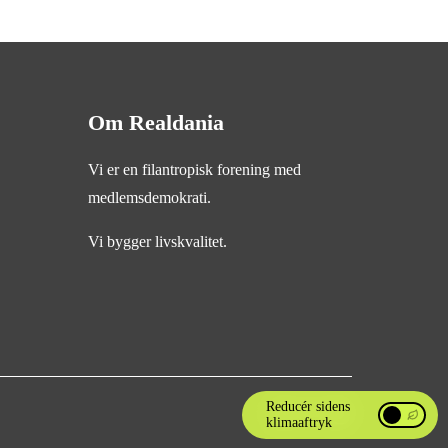
Om Realdania
Vi er en filantropisk forening med
medlemsdemokrati.
Vi bygger livskvalitet.
Reducér sidens
klimaaftryk
Reducér si