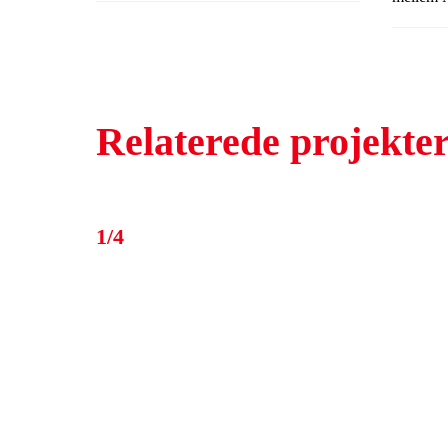
Det saml
bestod af at restaurere et vaskehus med
Præstegår
tilhørende garage.
alle i fr
opleve, 
Relaterede projekte
præstegå
Vedersø 
indgår n
Realdania
1/4
restaure