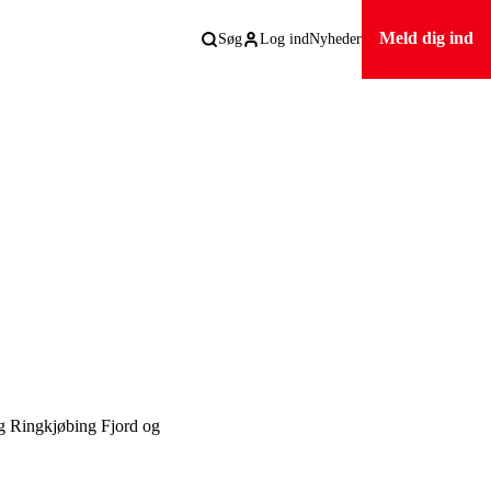
Meld dig ind
Søg
Log ind
Nyheder
g Ringkjøbing Fjord og