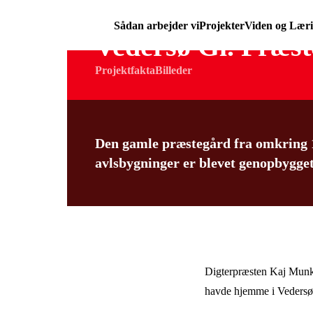
Sådan arbejder vi
Projekter
Viden og Lær
Vedersø Gl. Præs
Projektfakta
Billeder
Den gamle præstegård fra omkring 1
avlsbygninger er blevet genopbygget
Digterpræsten Kaj Munk
havde hjemme i Vedersø