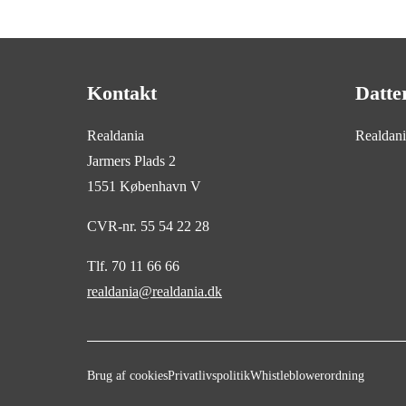
Kontakt
Datte
Realdania
Realdan
Jarmers Plads 2
1551 København V
CVR-nr. 55 54 22 28
Tlf. 70 11 66 66
realdania@realdania.dk
Brug af cookies
Privatlivspolitik
Whistleblowerordning