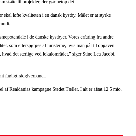
 støtte til projekter, der gør netop dét.
 skal løfte kvaliteten i en dansk kystby. Målet er at styrke
rundt.
ismepotentiale i de danske kystbyer. Vores erfaring fra andre
itet, som efterspørges af turisterne, hvis man går til opgaven
or, hvad det særlige ved lokalområdet,” siger Stine Lea Jacobi,
nt fagligt rådgiverpanel.
el af Realdanias kampagne Stedet Tæller. I alt er afsat 12,5 mio.