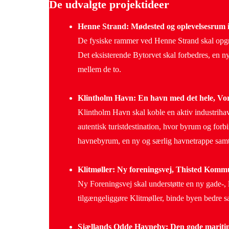
De udvalgte projektideer
Henne Strand: Mødested og oplevelsesrum
De fysiske rammer ved Henne Strand skal opgr
Det eksisterende Bytorvet skal forbedres, en ny
mellem de to.
Klintholm Havn: En havn med det hele, 
Klintholm Havn skal koble en aktiv industrihav
autentisk turistdestination, hvor byrum og forb
havnebyrum, en ny og særlig havnetrappe samt
Klitmøller: Ny foreningsvej, Thisted Kom
Ny Foreningsvej skal understøtte en ny gade-, 
tilgængeliggøre Klitmøller, binde byen bedre sa
Sjællands Odde Havneby: Den gode maritime