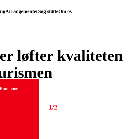
ing
Arrangementer
Søg støtte
Om os
r løfter kvaliteten
turismen
g Kommune
1/2