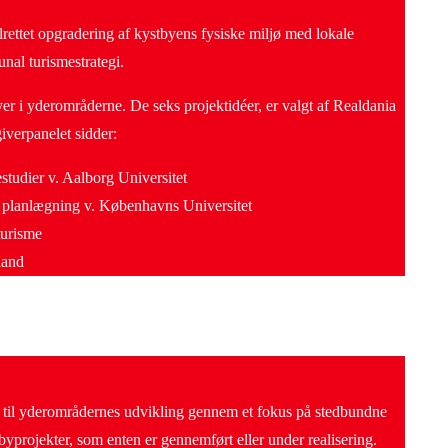
ålrettet opgradering af kystbyens fysiske miljø med lokale
unal turismestrategi.
r i yderområderne. De seks projektidéer, er valgt af Realdania
giverpanelet sidder:
estudier v. Aalborg Universitet
og planlægning v. Københavns Universitet
turisme
land
e til yderområdernes udvikling gennem et fokus på stedbundne
tbyprojekter, som enten er gennemført eller under realisering.