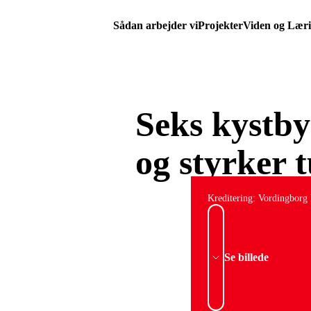
Sådan arbejder vi
Projekter
Viden og Lær
Seks kystbye
og styrker 
Kreditering: Vordingbor
Se billede