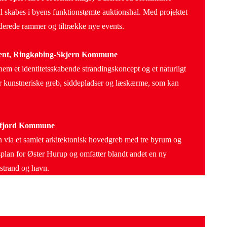
l skabes i byens funktionstømte auktionshal. Med projektet
erede rammer og tiltrække nye events.
gent, Ringkøbing-Skjern Kommune
nem et identitetsskabende strandingskoncept og et naturligt
er kunstneriske greb, siddepladser og læskærme, som kan
erfjord Kommune
n via et samlet arkitektonisk hovedgreb med tre byrum og
dsplan for Øster Hurup og omfatter blandt andet en ny
strand og havn.