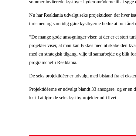
sommer inviterede kystbyer i yderområderne til at søge om
Nu har Realdania udvalgt seks projektideer, der hver især
turismen og samtidig gøre kystbyerne bedre at bo i året 
”De mange gode ansøgninger viser, at der er et stort tur
projekter viser, at man kan lykkes med at skabe den kval
med en strategisk tilgang, vilje til samarbejde og blik f
programchef i Realdania.
De seks projektidéer er udvalgt med bistand fra et ekster
Projektidéerne er udvalgt blandt 33 ansøgere, og er en d
kr. til at føre de seks kystbyprojekter ud i livet.