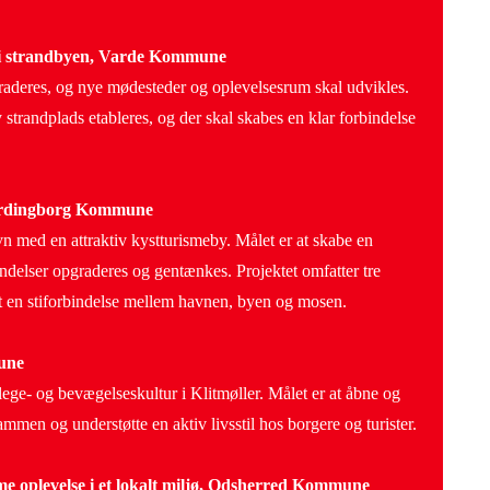
 i strandbyen, Varde Kommune
aderes, og nye mødesteder og oplevelsesrum skal udvikles.
 strandplads etableres, og der skal skabes en klar forbindelse
Vordingborg Kommune
n med en attraktiv kystturismeby. Målet er at skabe en
indelser opgraderes og gentænkes. Projektet omfatter tre
 en stiforbindelse mellem havnen, byen og mosen.
mune
lege- og bevægelseskultur i Klitmøller. Målet er at åbne og
mmen og understøtte en aktiv livsstil hos borgere og turister.
 oplevelse i et lokalt miljø, Odsherred Kommune