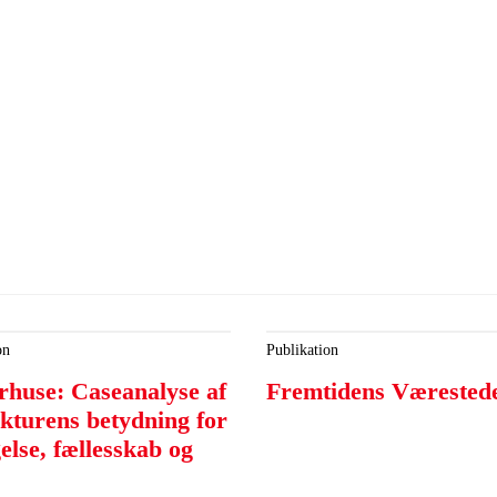
on
Publikation
rhuse: Caseanalyse af
Fremtidens Værested
ekturens betydning for
else, fællesskab og