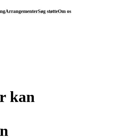
ing
Arrangementer
Søg støtte
Om os
er kan
En