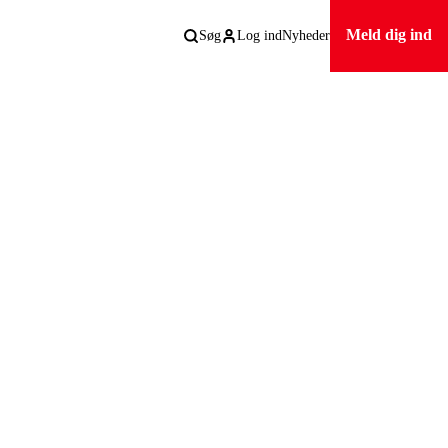
Meld dig ind
Søg
Log ind
Nyheder