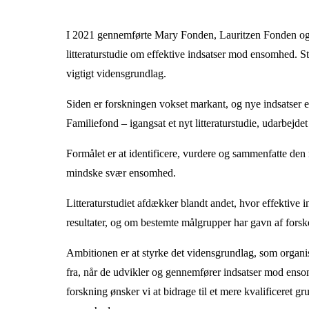
I 2021 gennemførte Mary Fonden, Lauritzen Fonden
litteraturstudie om effektive indsatser mod ensomhed. St
vigtigt vidensgrundlag.
Siden er forskningen vokset markant, og nye indsatser 
Familiefond – igangsat et nyt litteraturstudie, udarb
Formålet er at identificere, vurdere og sammenfatte den n
mindske svær ensomhed.
Litteraturstudiet afdækker blandt andet, hvor effektive
resultater, og om bestemte målgrupper har gavn af forske
Ambitionen er at styrke det vidensgrundlag, som organis
fra, når de udvikler og gennemfører indsatser mod enso
forskning ønsker vi at bidrage til et mere kvalificeret 