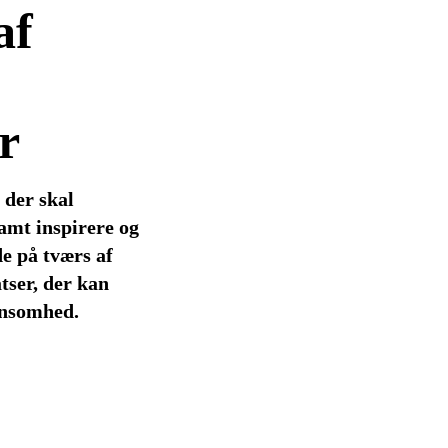
af
r
 der skal
amt inspirere og
de på tværs af
tser, der kan
ensomhed.