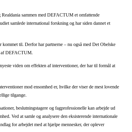
 og Realdania sammen med DEFACTUM et omfattende
udiet samlede international forskning og har siden dannet et
er kommet til. Derfor har partnerne – nu også med Det Obelske
ejdet af DEFACTUM.
yeste viden om effekten af interventioner, der har til formål at
 interventioner mod ensomhed er, hvilke der viser de mest lovende
llige tilgange.
ationer, beslutningstagere og fagprofessionelle kan arbejde ud
mhed. Ved at samle og analysere den eksisterende internationale
grundlag for arbejdet med at hjælpe mennesker, der oplever