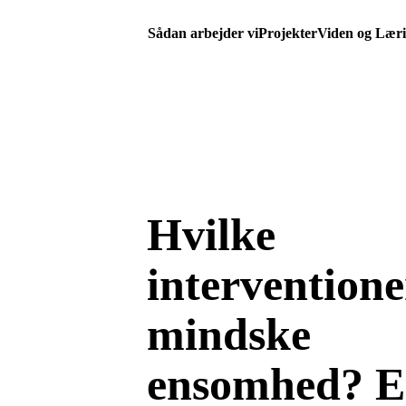
Sådan arbejder vi
Projekter
Viden og Lær
Hvilke
intervention
mindske
ensomhed? 