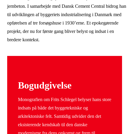
jernbeton. I samarbejde med Dansk Cement Central bidrog han
til udviklingen af byggeriets industrialisering i Danmark med
opførelsen af tre forsøgshuse i 1930’erne. Et epokegørende
projekt, der nu for første gang bliver belyst og indsat i en
bredere kontekst.
Bogudgivelse
Monografien om Frits Schlegel belyser hans store
indsats på både det byggetekniske og
arkitektoniske felt. Samtidig udvider den det
eksisterende kendskab til den danske
modernisme fra dens opkomst og frem til