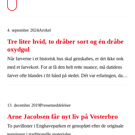
4. september 2024
Artikel
Tre liter hvid, to dråber sort og én dråbe
oxydgul
Når farverne i et historisk hus skal genskabes, er det ikke nok
med et farvekort. For at få den helt rette nuance, må datidens
farver ofte blandes i fri hånd på stedet. Dét var erfaringen, da
Realdania By & Byg for fem år siden genskabte farverne i
Arne Jacobsens eget rækkehus i Klampenborg. Kom helt tæt
på farverne – også gerne med kamera - når Realdania By &
13. december 2019
Pressemeddelelser
Byg Klubben åbner huset.
Arne Jacobsen får nyt liv på Vesterbro
To pavilloner i Enghaveparken er genopført efter de originale
tegninger i traditionelle materialer.