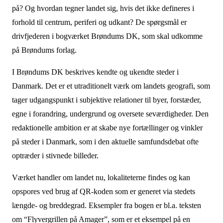
på? Og hvordan tegner landet sig, hvis det ikke defineres i
forhold til centrum, periferi og udkant? De spørgsmål er
drivfjederen i bogværket Brøndums DK, som skal udkomme
på Brøndums forlag.
I Brøndums DK beskrives kendte og ukendte steder i
Danmark. Det er et utraditionelt værk om landets geografi, som
tager udgangspunkt i subjektive relationer til byer, forstæder,
egne i forandring, undergrund og oversete seværdigheder. Den
redaktionelle ambition er at skabe nye fortællinger og vinkler
på steder i Danmark, som i den aktuelle samfundsdebat ofte
optræder i stivnede billeder.
Værket handler om landet nu, lokaliteterne findes og kan
opspores ved brug af QR-koden som er generet via stedets
længde- og breddegrad. Eksempler fra bogen er bl.a. teksten
om “Flyvergrillen på Amager”, som er et eksempel på en