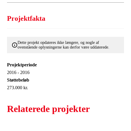
2015
1.fase – ETABLERING (august – december)
Projektfakta
- Identifikation. Værkets ca. 350 bidragydere
identificeres og kobles til specifikke steder.
Dette projekt opdateres ikke længere, og nogle af
2016
ovenstående oplysningerne kan derfor være uddaterede.
2.fase – REDAKTION (januar – juni)
Projektperiode
- Layout og design.
2016 - 2016
- Indeksering og færdiggørelse.
Støttebeløb
273.000 kr.
3.fase FORMIDLING (august – december)
4.fase TRYKNING (oktober – december)
Relaterede projekter
- Udgivelse 7.december 2016