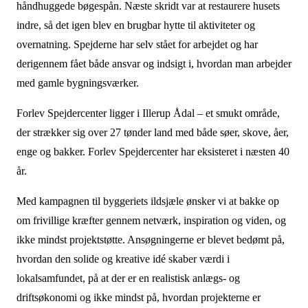
håndhuggede bøgespån. Næste skridt var at restaurere husets
indre, så det igen blev en brugbar hytte til aktiviteter og
overnatning. Spejderne har selv stået for arbejdet og har
derigennem fået både ansvar og indsigt i, hvordan man arbejder
med gamle bygningsværker.
Forlev Spejdercenter ligger i Illerup Ådal – et smukt område,
der strækker sig over 27 tønder land med både søer, skove, åer,
enge og bakker. Forlev Spejdercenter har eksisteret i næsten 40
år.
Med kampagnen til byggeriets ildsjæle ønsker vi at bakke op
om frivillige kræfter gennem netværk, inspiration og viden, og
ikke mindst projektstøtte. Ansøgningerne er blevet bedømt på,
hvordan den solide og kreative idé skaber værdi i
lokalsamfundet, på at der er en realistisk anlægs- og
driftsøkonomi og ikke mindst på, hvordan projekterne er