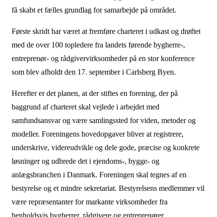
få skabt et fælles grundlag for samarbejde på området.
Første skridt har været at fremføre charteret i udkast og drøftet
med de over 100 topledere fra landets førende bygherre-,
entreprenør- og rådgivervirksomheder på en stor konference
som blev afholdt den 17. september i Carlsberg Byen.
Herefter er det planen, at der stiftes en forening, der på
baggrund af charteret skal vejlede i arbejdet med
samfundsansvar og være samlingssted for viden, metoder og
modeller. Foreningens hovedopgaver bliver at registrere,
underskrive, videreudvikle og dele gode, præcise og konkrete
løsninger og udbrede det i ejendoms-, bygge- og
anlægsbranchen i Danmark. Foreningen skal tegnes af en
bestyrelse og et mindre sekretariat. Bestyrelsens medlemmer vil
være repræsentanter for markante virksomheder fra
henholdsvis bygherrer, rådgivere og entreprenører.