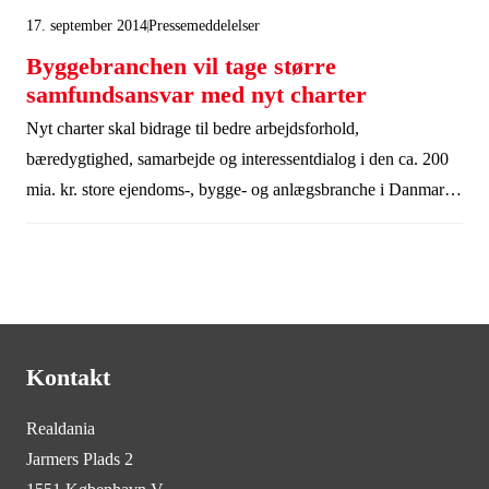
17. september 2014
Pressemeddelelser
Byggebranchen vil tage større
samfundsansvar med nyt charter
Nyt charter skal bidrage til bedre arbejdsforhold,
bæredygtighed, samarbejde og interessentdialog i den ca. 200
mia. kr. store ejendoms-, bygge- og anlægsbranche i Danmark.
Bag initiativet står Bygherreforeningen og Realdania, der har
udviklet charteret med bidrag fra brancheorganisationer og i
dialog med mere end 50 af byggeriets førende virksomheder.
Kontakt
Realdania
Jarmers Plads 2