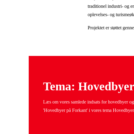
traditionel industri- og 
oplevelses- og turisme
Projektet er støttet gen
Tema: Hovedbye
Læs om vores samlede indsats for hovedbyer 
'Hovedbyer på Forkant' i vores tema Hovedbye