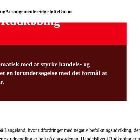
ing
Arrangementer
Søg støtte
Om os
i Rudkøbing
atisk med at styrke handels- og
tet en forundersøgelse med det formål at
r.
å Langeland, hvor udfordringer med negativ befolkningsudvikling, de
r og udpendling er højt på dagsordenen. Handelslivet i Rudkøbing er tr