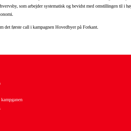
erhvervsby, som arbejder systematisk og bevidst med omstillingen til i høj
økonomi.
nem det første call i kampagnen Hovedbyer på Forkant.
r
og kampganen
r.