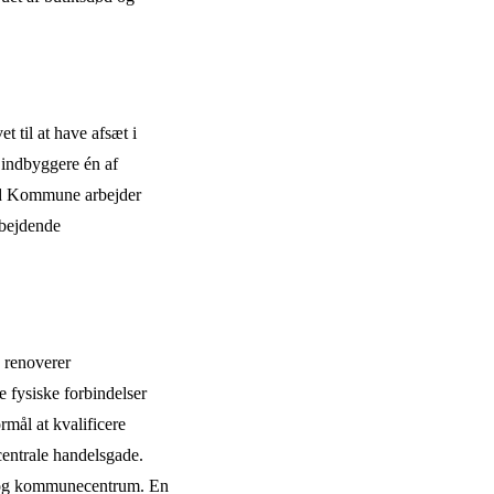
 til at have afsæt i
0 indbyggere én af
and Kommune arbejder
rbejdende
 renoverer
e fysiske forbindelser
rmål at kvalificere
 centrale handelsgade.
by og kommunecentrum. En