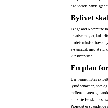
nødlidende handelsgade
Bylivet ska
Langeland Kommune imødek
kreative miljøer, kultur
landets mindste hovedby
systematisk med at styrk
kunstværksted.
En plan for
Der gennemføres aktuelt
lystbådehavnen, som også
mellem havnen og handels
konkrete fysiske indsatse
Projektet er spændende 