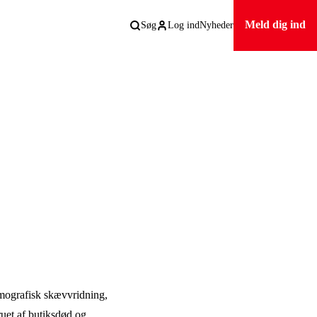
Meld dig ind
Søg
Log ind
Nyheder
mografisk skævvridning,
uet af butiksdød og