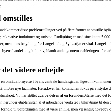
r.
l omstilles
ommer disse problemstillinger ved på flere fronter at omstille bylivet
liv, rekreative funktioner og turisme. Rudkøbing er med sine knapt 5.00
er, men dens betydning for Langeland og Sydøstfyn er vital. Langel
e byens handels- og kulturliv, blandt andet gennem etableringen af et a
 det videre arbejde
 en områdefornyelse i byens centrale handelsgader, ligesom kommunen
 tilføres nye faciliteter. Herudover har kommunen fokus på at styrke d
miljøet. Vi har støttet udarbejdelsen af en forundersøgelse med det fo
r, herunder etableringen af et arbejdende værksted i tilknytning til den
i forhold til udfordringen med at være en lille, men væsentlig hoved