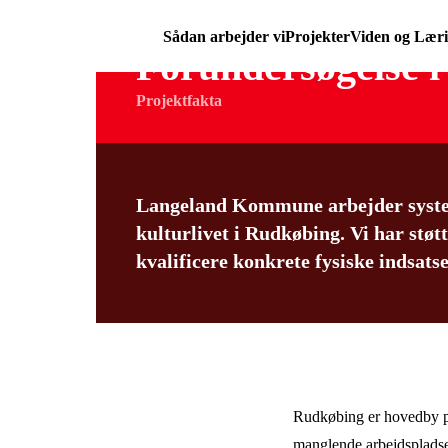
Sådan arbejder vi
Projekter
Viden og Lær
Forundersøgelse 
Projektfakta
Langeland Kommune arbejder system
kulturlivet i Rudkøbing. Vi har støt
kvalificere konkrete fysiske indsatse
Rudkøbing er hovedby p
manglende arbejdspladse