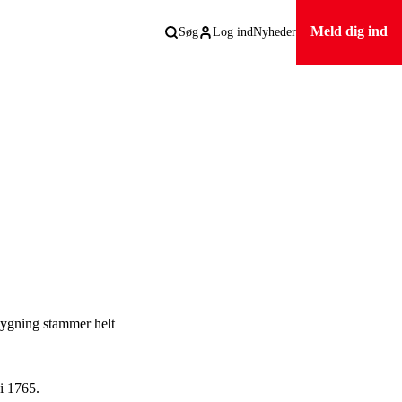
Meld dig ind
Søg
Log ind
Nyheder
bygning stammer helt
 i 1765.