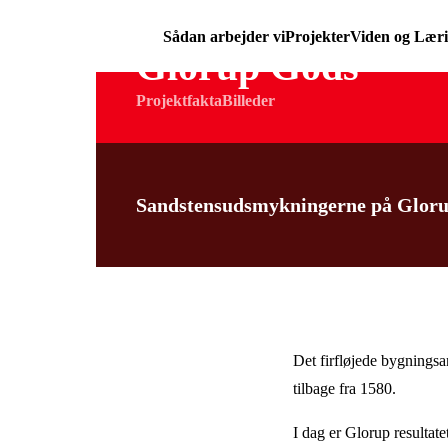
Sådan arbejder vi
Projekter
Viden og Lær
Glorup Gods
Projektfakta
Billeder
Sandstensudsmykningerne på Glorup
Det firfløjede bygnings
tilbage fra 1580.
I dag er Glorup resultat