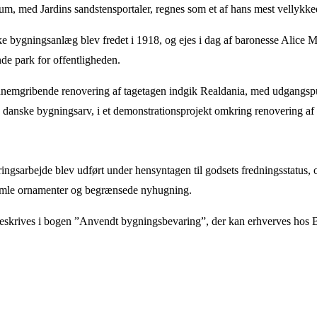
, med Jardins sandstensportaler, regnes som et af hans mest vellykked
ke bygningsanlæg blev fredet i 1918, og ejes i dag af baronesse Alice M
de park for offentligheden.
nnemgribende renovering af tagetagen indgik Realdania, med udgangspun
 danske bygningsarv, i et demonstrationsprojekt omkring renovering af
gsarbejde blev udført under hensyntagen til godsets fredningsstatus, o
mle ornamenter og begrænsede nyhugning.
eskrives i bogen ”Anvendt bygningsbevaring”, der kan erhverves hos 