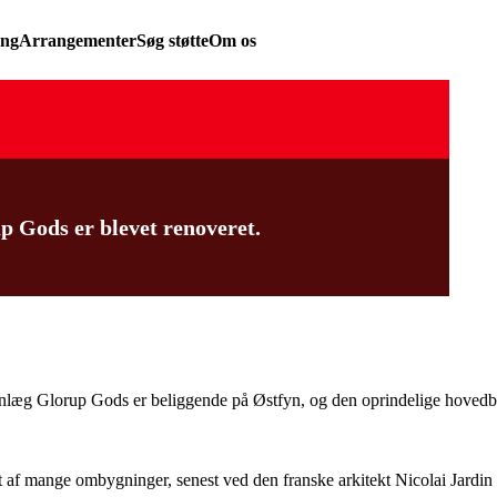
ing
Arrangementer
Søg støtte
Om os
 Gods er blevet renoveret.
anlæg Glorup Gods er beliggende på Østfyn, og den oprindelige hoved
et af mange ombygninger, senest ved den franske arkitekt Nicolai Jardin