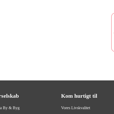
rselskab
Kom hurtigt til
ia By & Byg
Vores Livskvalitet