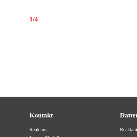
1/4
Kontakt
Datte
Realdania
Realdan